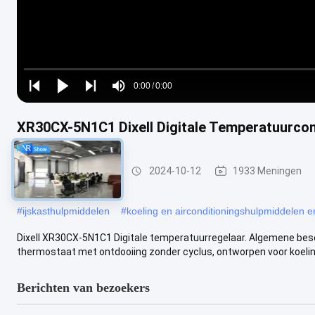
Loaded
:
0%
0:00
/
0:00
Play
Play
Play
Mute
Current
Duration
next
next
Time
XR30CX-5N1C1 Dixell Digitale Temperatuurcon
Verkoelingsenergie
2024-10-12
1933 Meningen
#
ijskasthulpmiddelen
#
koeling en airconditioningshulpmiddelen e
Dixell XR30CX-5N1C1 Digitale temperatuurregelaar. Algemene besc
thermostaat met ontdooiing zonder cyclus, ontworpen voor koeling 
Berichten van bezoekers