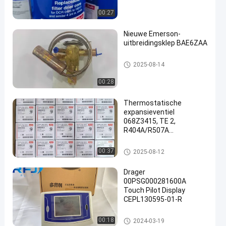
00:27
Nieuwe Emerson-
uitbreidingsklep BAE6ZAA
Verkoelingsenergie
een
2025-08-14
00:28
Thermostatische
expansieventiel
068Z3415, TE 2,
R404A/R507A
Koelonderdelen
Verkoelingsenergie
00:37
2025-08-12
Drager
00PSG000281600A
Touch Pilot Display
CEPL130595-01-R
Verkoelingsenergie
00:18
2024-03-19