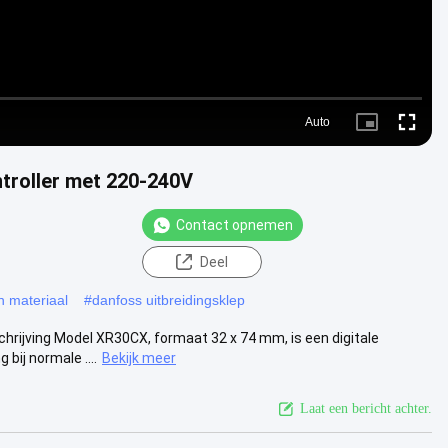
Auto
Picture-
Fullscr
in-
Picture
troller met 220-240V
Contact opnemen
Deel
n materiaal
#
danfoss uitbreidingsklep
hrijving Model XR30CX, formaat 32 x 74 mm, is een digitale
bij normale ....
Bekijk meer
Laat een bericht achter.