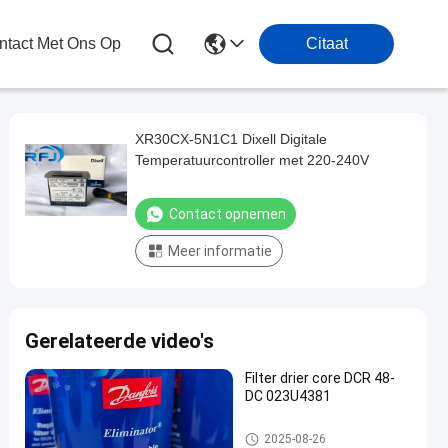
tact Met Ons Op
Citaat
XR30CX-5N1C1 Dixell Digitale
Temperatuurcontroller met 220-240V
Contact opnemen
Meer informatie
Gerelateerde video's
Filter drier core DCR 48-
DC 023U4381
Verkoelingsenergie
2025-08-26