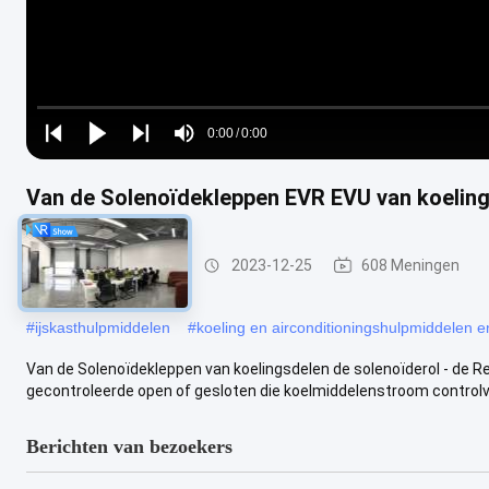
Loaded
:
0%
0:00
/
0:00
Play
Play
Play
Mute
Current
Duration
next
next
Time
Van de Solenoïdekleppen EVR EVU van koelin
Verkoelingsenergie
2023-12-25
608 Meningen
#
ijskasthulpmiddelen
#
koeling en airconditioningshulpmiddelen e
Van de Solenoïdekleppen van koelingsdelen de solenoïderol - de Re
gecontroleerde open of gesloten die koelmiddelenstroom controlva
Berichten van bezoekers