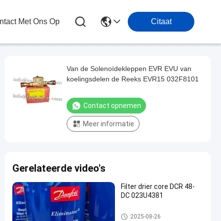
tact Met Ons Op
Citaat
Van de Solenoïdekleppen EVR EVU van
koelingsdelen de Reeks EVR15 032F8101
Contact opnemen
Meer informatie
Gerelateerde video's
Filter drier core DCR 48-
DC 023U4381
Verkoelingsenergie
2025-08-26