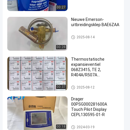
00:27
Nieuwe Emerson-
uitbreidingsklep BAE6ZAA
Verkoelingsenergie
een
2025-08-14
00:28
Thermostatische
expansieventiel
068Z3415, TE 2,
R404A/R507A
Koelonderdelen
Verkoelingsenergie
00:37
2025-08-12
Drager
00PSG000281600A
Touch Pilot Display
CEPL130595-01-R
Verkoelingsenergie
00:18
2024-03-19