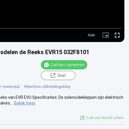
Auto
Picture-
Fullscr
in-
Picture
gsdelen de Reeks EVR15 032F8101
Contact opnemen
Deel
n materiaal
#
danfoss uitbreidingsklep
eks van EVR EVU Specificaties: De solenoïdekleppen zijn elektrisch
lves...
Bekijk meer
Laat een bericht achter.