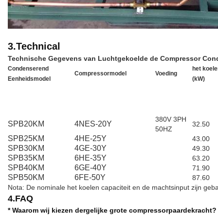
3.Technical
Technische Gegevens van Luchtgekoelde de Compressor Conde
Condenserend
het koele
Compressormodel
Voeding
Eenheidsmodel
(kW)
380V 3PH
SPB20KM
4NES-20Y
32.50
50HZ
SPB25KM
4HE-25Y
43.00
SPB30KM
4GE-30Y
49.30
SPB35KM
6HE-35Y
63.20
SPB40KM
6GE-40Y
71.90
SPB50KM
6FE-50Y
87.60
Nota: De nominale het koelen capaciteit en de machtsinput zijn 
4.FAQ
* Waarom wij kiezen dergelijke grote compressorpaardekracht?