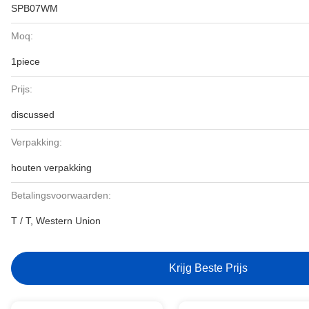
SPB07WM
Moq:
1piece
Prijs:
discussed
Verpakking:
houten verpakking
Betalingsvoorwaarden:
T / T, Western Union
Krijg Beste Prijs