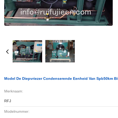
Model De Diepvriezer Condenserende Eenheid Van Spb50km Bitz
Merknaam:
RFJ
Modelnummer: