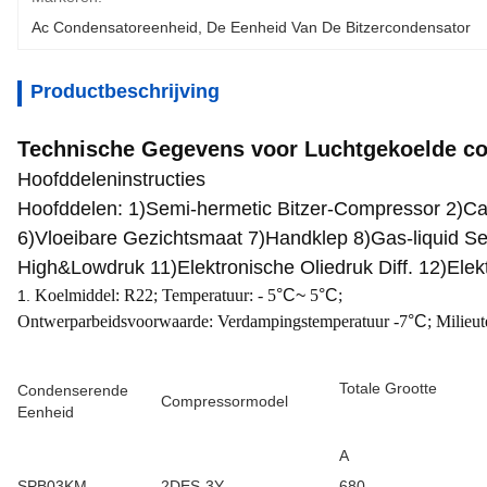
Ac Condensatoreenheid
, 
De Eenheid Van De Bitzercondensator
Productbeschrijving
Technische Gegevens voor Luchtgekoelde co
Hoofddeleninstructies
Hoofddelen: 1)Semi-hermetic Bitzer-Compressor 2)Ca
6)Vloeibare Gezichtsmaat 7)Handklep 8)Gas-liquid 
High&Lowdruk 11)Elektronische Oliedruk Diff. 12)Elek
Koelmiddel: R22; Temperatuur: - 5
°C~
5
°C
;
1.
Ontwerparbeidsvoorwaarde: Verdampingstemperatuur -7
°C
; Milieu
Totale Grootte
Condenserende
Compressormodel
Eenheid
A
SPB03KM
2DES-3Y
680