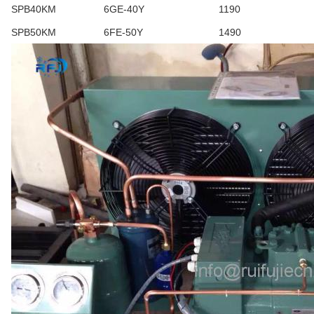
SPB40KM
6GE-40Y
1190
SPB50KM
6FE-50Y
1490