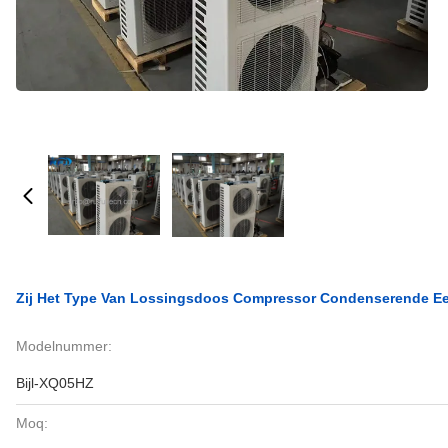
Zij Het Type Van Lossingsdoos Compressor Condenserende 
Modelnummer:
Bijl-XQ05HZ
Moq: