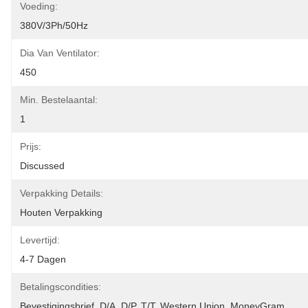
Voeding:
380V/3Ph/50Hz
Dia Van Ventilator:
450
Min. Bestelaantal:
1
Prijs:
Discussed
Verpakking Details:
Houten Verpakking
Levertijd:
4-7 Dagen
Betalingscondities:
Bevestigingsbrief, D/A, D/P, T/T, Western Union, MoneyGram