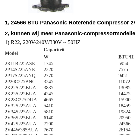
1, 24566 BTU Panasonic Roterende Compressor 2
2, kunnen wij meer Panasonic-compressormodellen
1
)
R22, 220V-240V/
380V
~ 50HZ
Capaciteit
Model
W
BTU/H
2R11B225ASE
1745
5954
2P14S225ANE
2220
7575
2P17S225ANQ
2770
9451
2P20C225BNG
3245
11072
2K22S225BUA
3835
13085
2K25S225BUA
4245
14475
2K28C225DUA
4665
15900
2V32S225AUA
5410
18459
2V34S225AUA
5810
19824
2V36S225BUA
6140
20950
2V42S225AUA
7200
24566
2V44W385AUA
7670
26154