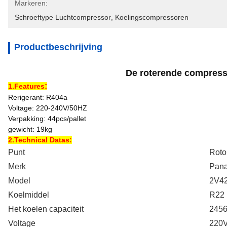
Markeren:
Schroeftype Luchtcompressor
, 
Koelingscompressoren
Productbeschrijving
De roterende compres
:
1.Features
Rerigerant: R404a
Voltage: 220-240V/50HZ
Verpakking: 44pcs/pallet
gewicht: 19kg
2.Technical Datas:
Punt
Roto
Merk
Pana
Model
2V4
Koelmiddel
R22
Het koelen capaciteit
245
Voltage
220V