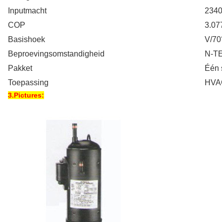
Inputmacht
234
COP
3.0
Basishoek
V/70
Beproevingsomstandigheid
N-T
Pakket
Één 
Toepassing
HVAC
3.Pictures: