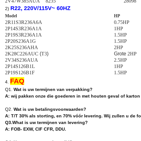
2V47W385AUA
8235
28098
R22, 220V/115V~ 60HZ
2)
Model
HP
2R11S3R236A6A
0.75HP
2P14S3R236A1A
1HP
2P19S3R236A1A
1.5HP
2P20S236A1G
1.5HP
2K25S236AHA
2HP
2K28C226AUC
(
T3
)
Grote
2HP
2V34S236AUA
2.5HP
2P14S126B1L
1HP
2P19S126B1F
1.5HP
FAQ
4.
Q1.
Wat is uw termijnen van verpakking?
A: wij pakken onze die goederen in met houten geval of karton
Q2.
Wat is uw betalingsvoorwaarden?
A: T/T 30% als storting, en 70% vóór levering. Wij zullen u de 
Q3.What is uw termijnen van levering?
A: FOB- EXW, CIF CFR, DDU.