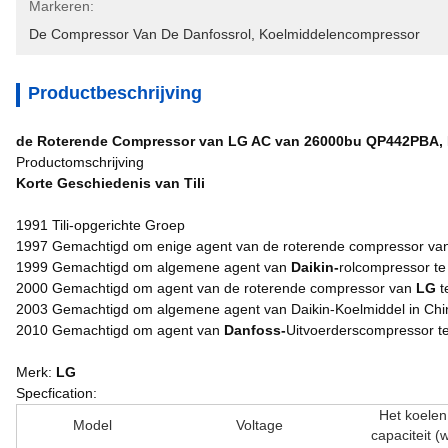
Markeren:
De Compressor Van De Danfossrol
, 
Koelmiddelencompressor
Productbeschrijving
de Roterende Compressor van LG AC van 26000bu QP442PBA, 
Productomschrijving
Korte Geschiedenis van Tili
1991 Tili-opgerichte Groep
1997 Gemachtigd om enige agent van de roterende compressor va
1999 Gemachtigd om algemene agent van
Daikin-
rolcompressor te 
2000 Gemachtigd om agent van de roterende compressor van
LG
te
2003 Gemachtigd om algemene agent van Daikin-Koelmiddel in Chin
2010 Gemachtigd om agent van
Danfoss-
Uitvoerderscompressor te
Merk:
LG
Specfication:
Het koelen
Model
Voltage
capaciteit (