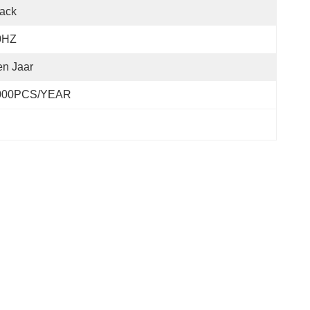
ack
0HZ
n Jaar
000PCS/YEAR