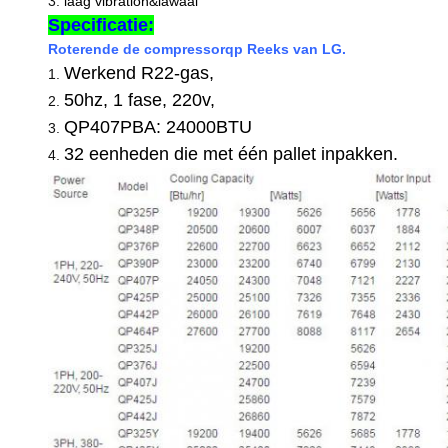
3.
laag vibration&lawaai
Specificatie:
Roterende de compressorqp Reeks van LG.
Werkend R22-gas,
1.
50hz, 1 fase, 220v,
2.
QP407PBA: 24000BTU
3.
32 eenheden die met één pallet inpakken.
4.