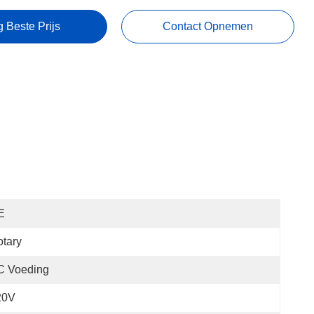
g Beste Prijs
Contact Opnemen
E
tary
C Voeding
20V