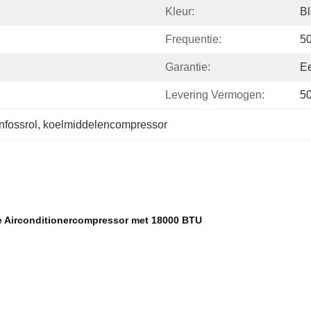
Kleur:
Bl
Frequentie:
5
Garantie:
Ee
Levering Vermogen:
5
fossrol
, 
koelmiddelencompressor
e Airconditionercompressor met 18000 BTU