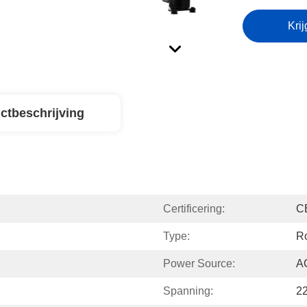
Krij
ctbeschrijving
Certificering:
C
Type:
Ro
Power Source:
A
Spanning:
2