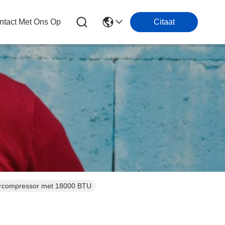
tact Met Ons Op
Citaat
nercompressor met 18000 BTU