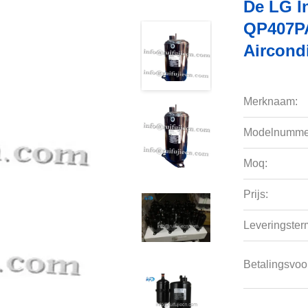
De LG I
QP407P
Aircond
Merknaam:
Modelnumme
Moq:
Prijs:
Leveringsterm
Betalingsvoo