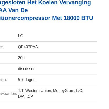
ngesloten Het Koelen Vervanging
AA Van De
itionercompressor Met 18000 BTU
LG
r:
QP407PAA
20st
discussed
ijn:
5-7 dagen
T/T, Western Union, MoneyGram, L/C,
rwaarden:
D/A, D/P