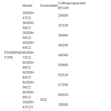
Collingscapaciteit
Model
Koelmiddel
BTU/H
303DH-
29500
47C2
303DH-
32220
50C2
353DH-
35460
56C2
403DH-
40240
64C2
STANDRAD
453DH-
46040
TYPE
72C2
503DH-
50800
80C2
503DH-
52510
83C2
603DH-
57290
90C2
603DH-
60020
95C2
R22
303DH-
29500
47C2Y