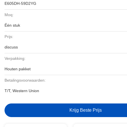
E605DH-59D2YG
Moq:
Één stuk
Prijs:
discuss
Verpakking:
Houten pakket
Betalingsvoorwaarden:
T/T, Western Union
Krijg Beste Prijs