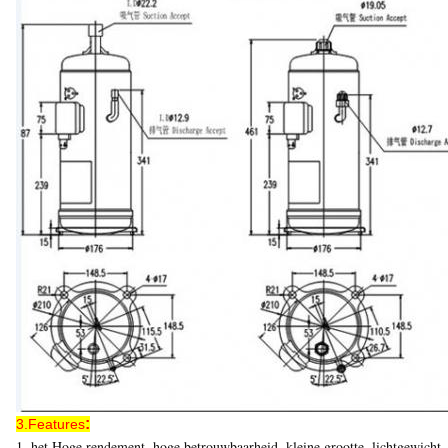
:
3.Features
1, het Hoge rendement, hoge betrouwbaarheid, kleine grootte, lichtgewicht, la