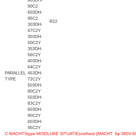
603DH-
90C2
603DH-
95C2
R22
303DH-
47C2Y
303DH-
50C2Y
353DH-
56C2Y
403DH-
64C2Y
PARALLEL
453DH-
TYPE
72C2Y
503DH-
80C2Y
503DH-
83C2Y
603DH-
90C2Y
603DH-
95C2Y
C MACHTStype MOEILIJKE SITUATIEsnelheid (MACHT: 3φ-380V-5