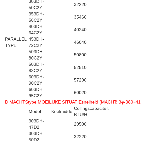
303DH-
32220
50C2Y
353DH-
35460
56C2Y
403DH-
40240
64C2Y
PARALLEL
453DH-
46040
TYPE
72C2Y
503DH-
50800
80C2Y
503DH-
52510
83C2Y
603DH-
57290
90C2Y
603DH-
60020
95C2Y
D MACHTStype MOEILIJKE SITUATIEsnelheid (MACHT: 3φ-380~41
Collingscapaciteit
Model
Koelmiddel
BTU/H
303DH-
29500
47D2
303DH-
32220
50D2