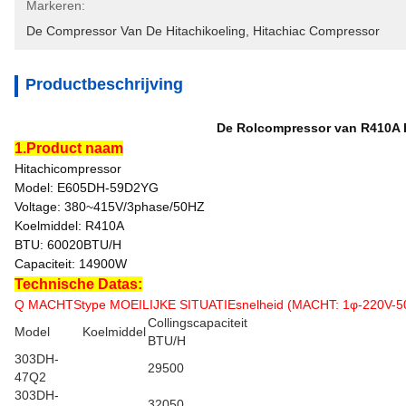
Markeren:
De Compressor Van De Hitachikoeling
, 
Hitachiac Compressor
Productbeschrijving
De Rolcompressor van R410A 
1.Product naam
Hitachicompressor
Model: E605DH-59D2YG
Voltage: 380~415V/3phase/50HZ
Koelmiddel: R410A
BTU: 60020BTU/H
Capaciteit: 14900W
Technische Datas:
Q MACHTStype MOEILIJKE SITUATIEsnelheid (MACHT: 1φ-220V-5
Collingscapaciteit
Model
Koelmiddel
BTU/H
303DH-
29500
47Q2
303DH-
32050