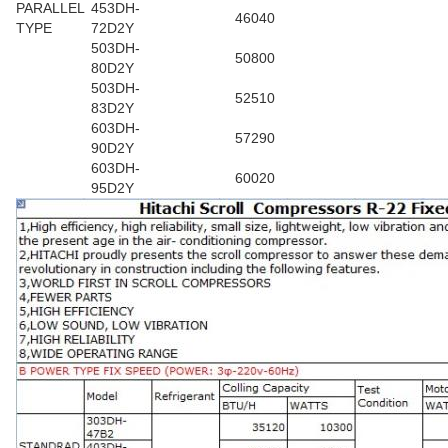
PARALLEL
453DH-
46040
TYPE
72D2Y
503DH-
50800
80D2Y
503DH-
52510
83D2Y
603DH-
57290
90D2Y
603DH-
60020
95D2Y