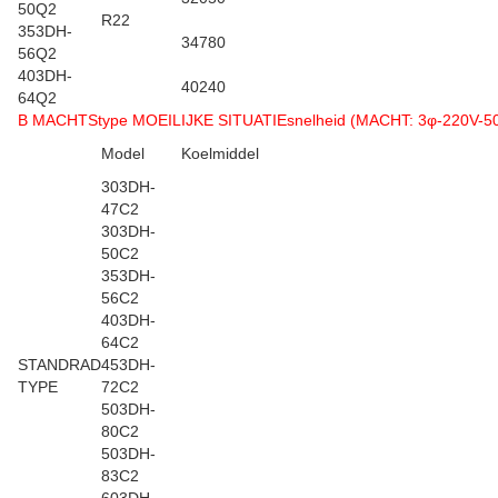
50Q2
R22
353DH-
34780
56Q2
403DH-
40240
64Q2
B MACHTStype MOEILIJKE SITUATIEsnelheid (MACHT: 3φ-220V-5
Model
Koelmiddel
303DH-
47C2
303DH-
50C2
353DH-
56C2
403DH-
64C2
STANDRAD
453DH-
TYPE
72C2
503DH-
80C2
503DH-
83C2