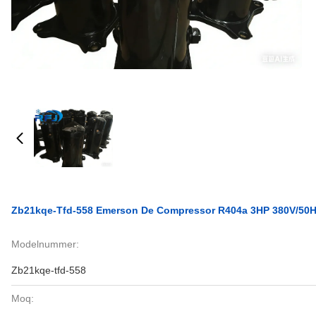
Zb21kqe-Tfd-558 Emerson De Compressor R404a 3HP 380V/50
Modelnummer:
Zb21kqe-tfd-558
Moq: