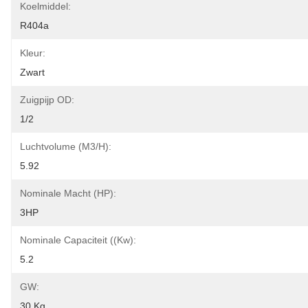
Koelmiddel:
R404a
Kleur:
Zwart
Zuigpijp OD:
1/2
Luchtvolume (m3/h):
5.92
Nominale Macht (HP):
3HP
Nominale Capaciteit ((kw):
5.2
GW:
30 Kg