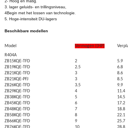
2- Hoog en matig.
3. lager geluids- en trillingsniveau,
4Begin met het lossen van technologie.
5. Hoge-intensiteit DU-lagers
Beschikbare modellen
Model
Vermogen ((HP)
Verpl
R404A
ZB15KQE-TFD
2
5.9
ZB19KQE-TFD
2.5
6.8
ZB21KQE-TFD
3
8.6
ZB21KQE-PFJ
3
8.5
ZB26KQE-TFD
3.5
9.9
ZB29KQE-TFD
4
11.4
ZB38KQE-TFD
5
14.5
ZB45KQE-TFD
6
17.2
ZB48KQE-TFD
7
18.8
ZB58KQE-TFD
8
22.1
ZB66KQE-TFD
9
25.7
ZB76KQE-TFD
10
28.8