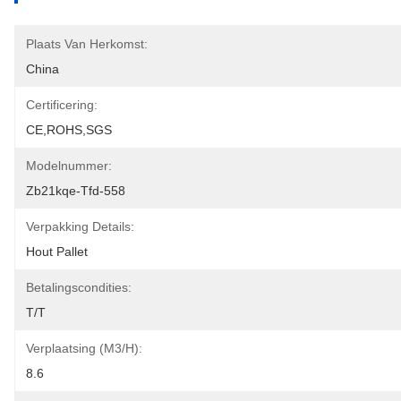
Plaats Van Herkomst:
China
Certificering:
CE,ROHS,SGS
Modelnummer:
Zb21kqe-Tfd-558
Verpakking Details:
Hout Pallet
Betalingscondities:
T/T
Verplaatsing (m3/h):
8.6