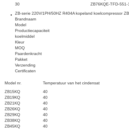
30
ZB76KQE-TFD-551-
ZB-serie 220V/1PH/50HZ R404A kopeland koelcompressor 
Brandnaam
Model
Productiecapaciteit
koelmiddel
Kleur
MOQ
Paardenkracht
Pakket
Verzending
Certificaten
Model nr.
Temperatuur van het cindensat
ZB15KQ
40
ZB19KQ
40
ZB21KQ
40
ZB26KQ
40
ZB29KQ
40
ZB38KQ
40
ZB45KQ
40