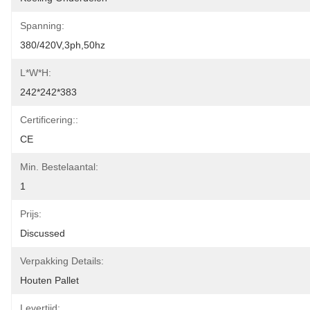
Spanning:
380/420V,3ph,50hz
L*w*h:
242*242*383
Certificering::
CE
Min. Bestelaantal:
1
Prijs:
Discussed
Verpakking Details:
Houten Pallet
Levertijd: