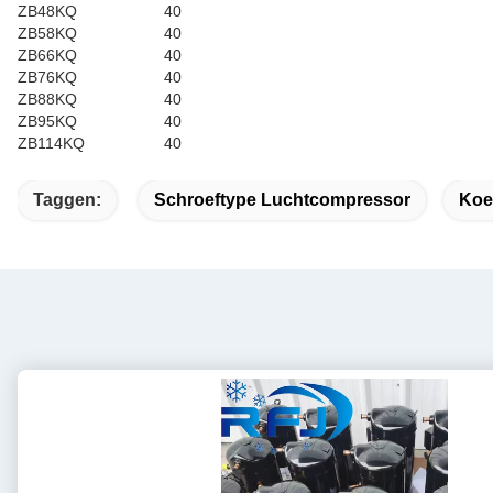
ZB48KQ
40
ZB58KQ
40
ZB66KQ
40
ZB76KQ
40
ZB88KQ
40
ZB95KQ
40
ZB114KQ
40
Taggen:
Schroeftype Luchtcompressor
Koe