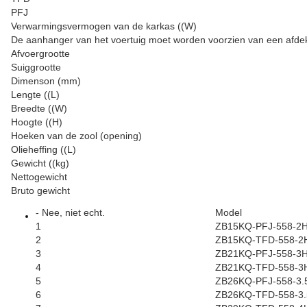
PFJ
Verwarmingsvermogen van de karkas ((W)
De aanhanger van het voertuig moet worden voorzien van een afde
Afvoergrootte
Suiggrootte
Dimenson (mm)
Lengte ((L)
Breedte ((W)
Hoogte ((H)
Hoeken van de zool (opening)
Olieheffing ((L)
Gewicht ((kg)
Nettogewicht
Bruto gewicht
- Nee, niet echt.
Model
1
ZB15KQ-PFJ-558-2
2
ZB15KQ-TFD-558-2
3
ZB21KQ-PFJ-558-3
4
ZB21KQ-TFD-558-3
5
ZB26KQ-PFJ-558-3.
6
ZB26KQ-TFD-558-3