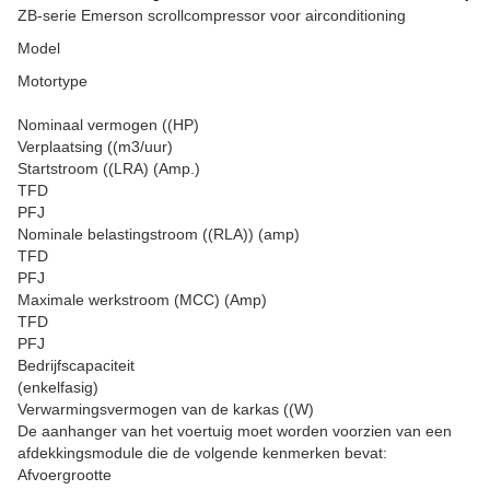
ZB-serie Emerson scrollcompressor voor airconditioning
Model
Motortype
Nominaal vermogen ((HP)
Verplaatsing ((m3/uur)
Startstroom ((LRA) (Amp.)
TFD
PFJ
Nominale belastingstroom ((RLA)) (amp)
TFD
PFJ
Maximale werkstroom (MCC) (Amp)
TFD
PFJ
Bedrijfscapaciteit
(enkelfasig)
Verwarmingsvermogen van de karkas ((W)
De aanhanger van het voertuig moet worden voorzien van een
afdekkingsmodule die de volgende kenmerken bevat:
Afvoergrootte