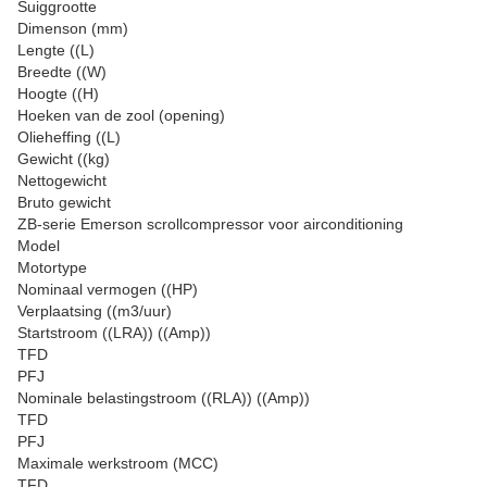
Suiggrootte
Dimenson (mm)
Lengte ((L)
Breedte ((W)
Hoogte ((H)
Hoeken van de zool (opening)
Olieheffing ((L)
Gewicht ((kg)
Nettogewicht
Bruto gewicht
ZB-serie Emerson scrollcompressor voor airconditioning
Model
Motortype
Nominaal vermogen ((HP)
Verplaatsing ((m3/uur)
Startstroom ((LRA)) ((Amp))
TFD
PFJ
Nominale belastingstroom ((RLA)) ((Amp))
TFD
PFJ
Maximale werkstroom (MCC)
TFD