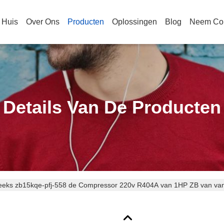
Huis
Over Ons
Producten
Oplossingen
Blog
Neem Con
Details Van De Producten
reeks zb15kqe