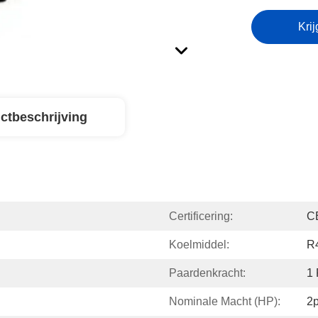
Krij
ctbeschrijving
Certificering:
C
Koelmiddel:
R
Paardenkracht:
1 
Nominale Macht (HP):
2