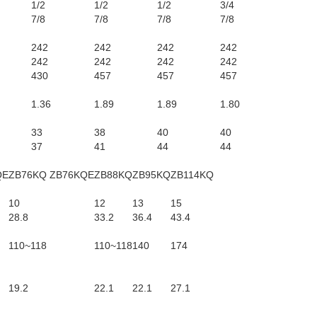
1/2
1/2
1/2
3/4
7/8
7/8
7/8
7/8
242
242
242
242
242
242
242
242
430
457
457
457
1.36
1.89
1.89
1.80
33
38
40
40
37
41
44
44
QE
ZB76KQ ZB76KQE
ZB88KQ
ZB95KQ
ZB114KQ
10
12
13
15
28.8
33.2
36.4
43.4
110~118
110~118
140
174
19.2
22.1
22.1
27.1