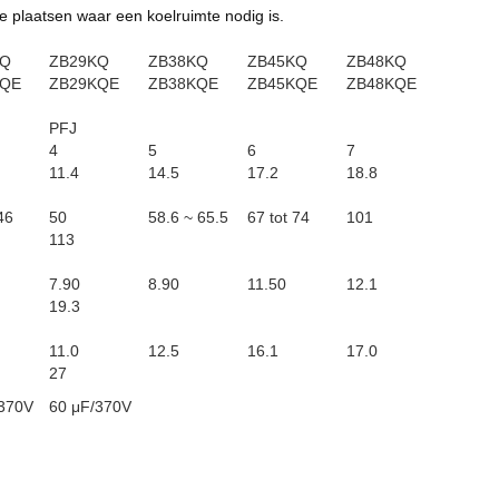
e plaatsen waar een koelruimte nodig is.
KQ
ZB29KQ
ZB38KQ
ZB45KQ
ZB48KQ
KQE
ZB29KQE
ZB38KQE
ZB45KQE
ZB48KQE
PFJ
4
5
6
7
11.4
14.5
17.2
18.8
46
50
58.6 ~ 65.5
67 tot 74
101
113
7.90
8.90
11.50
12.1
19.3
11.0
12.5
16.1
17.0
27
/370V
60 μF/370V