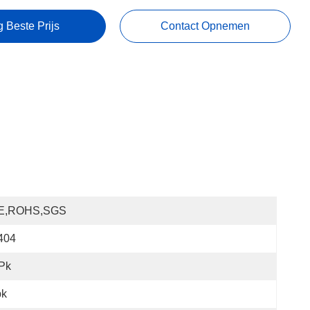
g Beste Prijs
Contact Opnemen
E,ROHS,SGS
404
Pk
pk