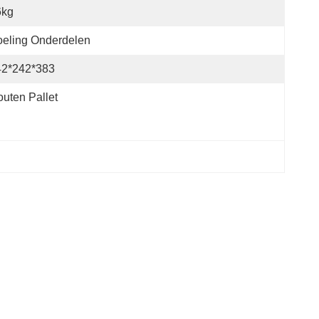
6kg
eling Onderdelen
42*242*383
uten Pallet