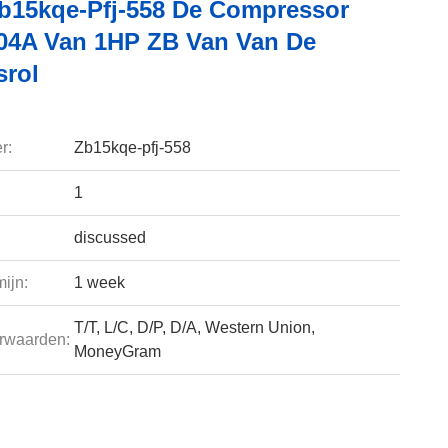
b15kqe-Pfj-558 De Compressor
04A Van 1HP ZB Van Van De
srol
r:
Zb15kqe-pfj-558
1
discussed
ijn:
1 week
T/T, L/C, D/P, D/A, Western Union,
rwaarden:
MoneyGram