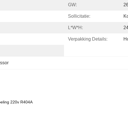
GW:
2
Sollicitatie:
Ko
L*w*h:
2
Verpakking Details:
Ho
ssor
oeling 220v R404A