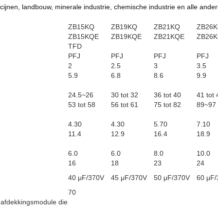
cijnen, landbouw, minerale industrie, chemische industrie en alle ander
ZB15KQ
ZB19KQ
ZB21KQ
ZB26
ZB15KQE
ZB19KQE
ZB21KQE
ZB26
TFD
PFJ
PFJ
PFJ
PFJ
2
2.5
3
3.5
5.9
6.8
8.6
9.9
24.5~26
30 tot 32
36 tot 40
41 tot 
53 tot 58
56 tot 61
75 tot 82
89~97
4.30
4.30
5.70
7.10
11.4
12.9
16.4
18.9
6.0
6.0
8.0
10.0
16
18
23
24
40 μF/370V
45 μF/370V
50 μF/370V
60 μF
70
 afdekkingsmodule die