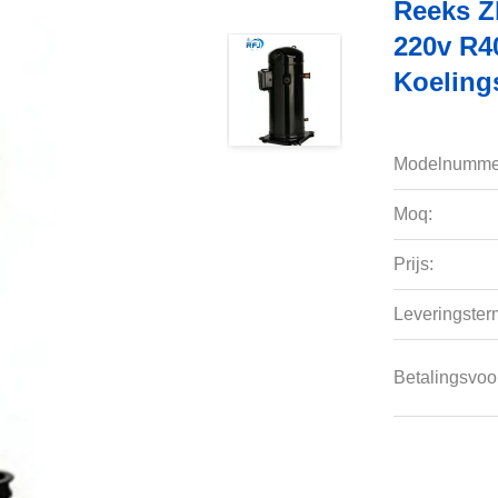
Reeks Z
220v R4
Koeling
Modelnumme
Moq:
Prijs:
Leveringsterm
Betalingsvoo