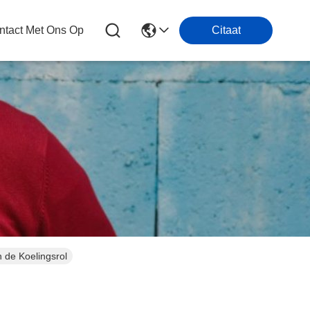
tact Met Ons Op
Citaat
-pfj-558 de Compressor 220v R404A van 1HP ZB van van de Koelingsrol