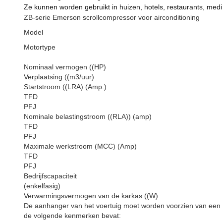
Ze kunnen worden gebruikt in huizen, hotels, restaurants, medi
ZB-serie Emerson scrollcompressor voor airconditioning
Model
Motortype
Nominaal vermogen ((HP)
Verplaatsing ((m3/uur)
Startstroom ((LRA) (Amp.)
TFD
PFJ
Nominale belastingstroom ((RLA)) (amp)
TFD
PFJ
Maximale werkstroom (MCC) (Amp)
TFD
PFJ
Bedrijfscapaciteit
(enkelfasig)
Verwarmingsvermogen van de karkas ((W)
De aanhanger van het voertuig moet worden voorzien van een
de volgende kenmerken bevat: