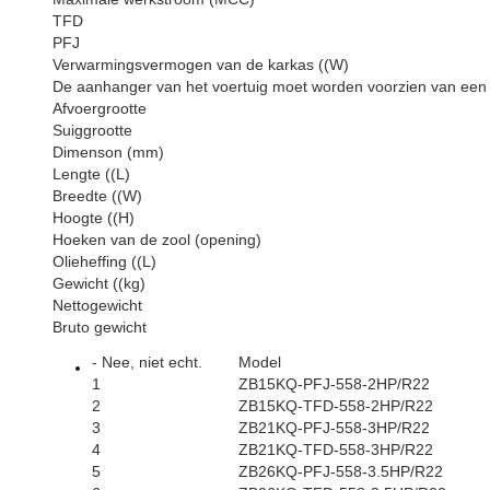
TFD
PFJ
Verwarmingsvermogen van de karkas ((W)
De aanhanger van het voertuig moet worden voorzien van een
Afvoergrootte
Suiggrootte
Dimenson (mm)
Lengte ((L)
Breedte ((W)
Hoogte ((H)
Hoeken van de zool (opening)
Olieheffing ((L)
Gewicht ((kg)
Nettogewicht
Bruto gewicht
- Nee, niet echt.
Model
1
ZB15KQ-PFJ-558-2HP/R22
2
ZB15KQ-TFD-558-2HP/R22
3
ZB21KQ-PFJ-558-3HP/R22
4
ZB21KQ-TFD-558-3HP/R22
5
ZB26KQ-PFJ-558-3.5HP/R22