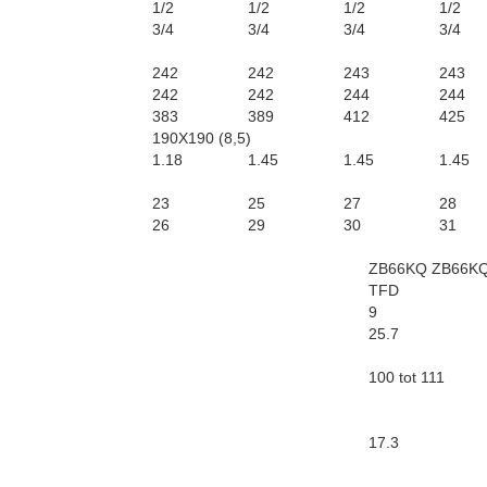
1/2
1/2
1/2
1/2
3/4
3/4
3/4
3/4
242
242
243
243
242
242
244
244
383
389
412
425
190X190 (8,5)
1.18
1.45
1.45
1.45
23
25
27
28
26
29
30
31
ZB66KQ ZB66K
TFD
9
25.7
100 tot 111
17.3