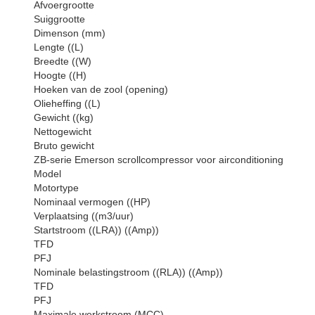
Afvoergrootte
Suiggrootte
Dimenson (mm)
Lengte ((L)
Breedte ((W)
Hoogte ((H)
Hoeken van de zool (opening)
Olieheffing ((L)
Gewicht ((kg)
Nettogewicht
Bruto gewicht
ZB-serie Emerson scrollcompressor voor airconditioning
Model
Motortype
Nominaal vermogen ((HP)
Verplaatsing ((m3/uur)
Startstroom ((LRA)) ((Amp))
TFD
PFJ
Nominale belastingstroom ((RLA)) ((Amp))
TFD
PFJ
Maximale werkstroom (MCC)