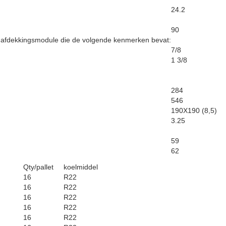
24.2
90
 afdekkingsmodule die de volgende kenmerken bevat:
7/8
1 3/8
284
546
190X190 (8,5)
3.25
59
62
Qty/pallet
koelmiddel
16
R22
16
R22
16
R22
16
R22
16
R22