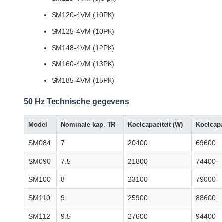
SM120-4VM (10PK)
SM125-4VM (10PK)
SM148-4VM (12PK)
SM160-4VM (13PK)
SM185-4VM (15PK)
50 Hz Technische gegevens
Model
Nominale kap. TR
Koelcapaciteit (W)
Koelcapa
SM084
7
20400
69600
SM090
7.5
21800
74400
SM100
8
23100
79000
SM110
9
25900
88600
SM112
9.5
27600
94400