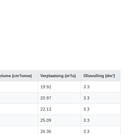
olume (cm³/omw)
Verplaatsing (m³/u)
Olievulling (dm³)
19.92
3.3
20.97
3.3
22.13
3.3
25.09
3.3
26.36
3.3