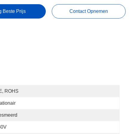
g Beste Prijs
Contact Opnemen
E, ROHS
ationair
esmeerd
80V