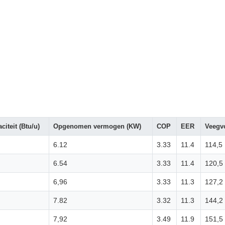
citeit (Btu/u)
Opgenomen vermogen (KW)
COP
EER
Veegv
6.12
3.33
11.4
114,5
6.54
3.33
11.4
120,5
6,96
3.33
11.3
127,2
7.82
3.32
11.3
144,2
7,92
3.49
11.9
151,5