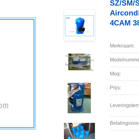
SZ/SM/S
Aircond
4CAM 3
Merknaam:
Modelnumme
Moq:
Prijs:
Leveringsterm
Betalingsvoo