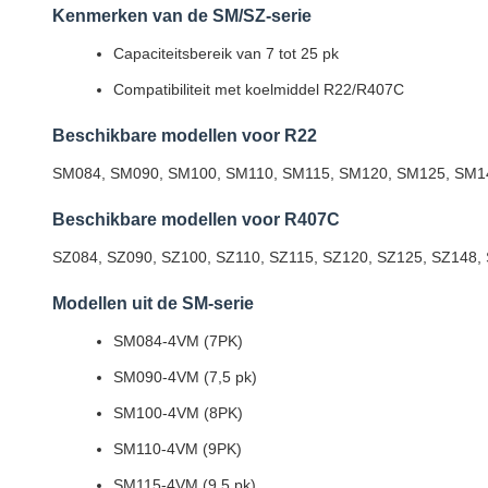
Kenmerken van de SM/SZ-serie
Capaciteitsbereik van 7 tot 25 pk
Compatibiliteit met koelmiddel R22/R407C
Beschikbare modellen voor R22
SM084, SM090, SM100, SM110, SM115, SM120, SM125, SM1
Beschikbare modellen voor R407C
SZ084, SZ090, SZ100, SZ110, SZ115, SZ120, SZ125, SZ148,
Modellen uit de SM-serie
SM084-4VM (7PK)
SM090-4VM (7,5 pk)
SM100-4VM (8PK)
SM110-4VM (9PK)
SM115-4VM (9,5 pk)