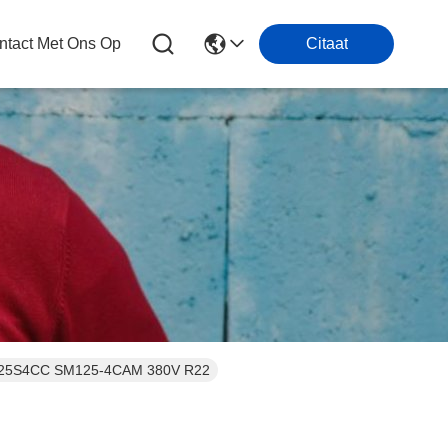
tact Met Ons Op
Citaat
SM125S4CC SM125-4CAM 380V R22