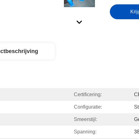
Krij
ctbeschrijving
Certificering:
C
Configuratie:
St
Smeerstijl:
G
Spanning:
3