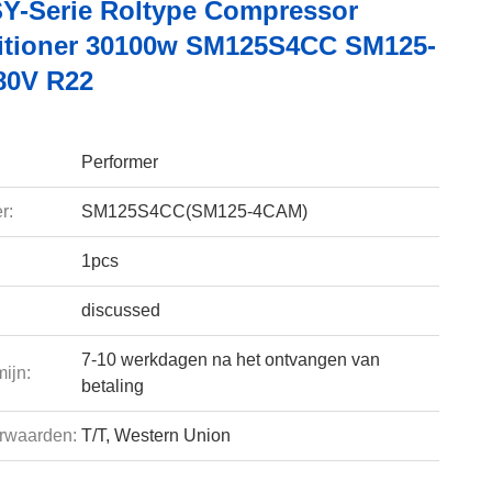
Y-Serie Roltype Compressor
itioner 30100w SM125S4CC SM125-
80V R22
Performer
r:
SM125S4CC(SM125-4CAM)
1pcs
discussed
7-10 werkdagen na het ontvangen van
ijn:
betaling
rwaarden:
T/T, Western Union