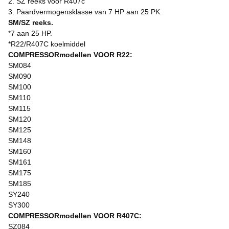
2. SZ reeks voor R407c
3. Paardvermogensklasse van 7 HP aan 25 PK
SM/SZ reeks.
*7 aan 25 HP.
*R22/R407C koelmiddel
COMPRESSORmodellen VOOR R22:
SM084
SM090
SM100
SM110
SM115
SM120
SM125
SM148
SM160
SM161
SM175
SM185
SY240
SY300
COMPRESSORmodellen VOOR R407C:
SZ084