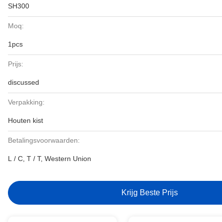
SH300
Moq:
1pcs
Prijs:
discussed
Verpakking:
Houten kist
Betalingsvoorwaarden:
L / C, T / T, Western Union
Krijg Beste Prijs