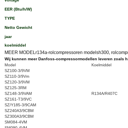
voltage
EER (Btu/h/W)
TYPE
Netto Gewicht
jaar
koelmiddel
MEER MODELr134a-rolcompressoren modelsh300, rolcompre
Wij kunnen meer Danfoss-compressormodellen leveren zoals h
Model
Koelmiddel
SZ100-3/9VM
SZ110-3/9Vm
SZ120-3/9VM
SZ125-3RM
SZ148-3/9VAM
R134A/R407C
SZ161-T3/9VC
SZ/Y185-3/9CAM
SZ240A3/9CBM
SZ300A3/9CBM
SM084-4VM
SM090-4VM