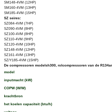
SM148-4VM (12HP)
SM160-4VM (13HP)
SM185-4VM (15HP)
SZ seires:
SZ084-4VM (7HP)
SZ090-4VM (8HP)
SZ100-4VM (8HP)
SZ110-4VM (9HP)
SZ120-4VM (10HP)
SZ148-4VM (12HP)
SZ161-4VM (13HP)
SZ/Y185-4VM (15HP)
De compressoren modelsh300, rolcompressoren van de R134aro
model
inputmacht (kW)
COPW (W/W)
krachtbron
het koelen capaciteit (btu/h)