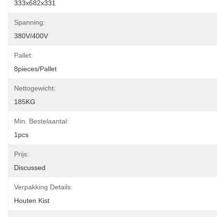
333x682x331
Spanning:
380V/400V
Pallet:
8pieces/Pallet
Nettogewicht:
185KG
Min. Bestelaantal:
1pcs
Prijs:
Discussed
Verpakking Details:
Houten Kist