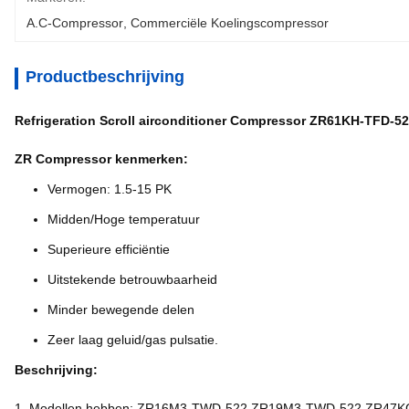
A.c-Compressor
, 
Commerciële Koelingscompressor
Productbeschrijving
Refrigeration Scroll airconditioner Compressor ZR61KH-TFD-
ZR Compressor kenmerken:
Vermogen: 1.5-15 PK
Midden/Hoge temperatuur
Superieure efficiëntie
Uitstekende betrouwbaarheid
Minder bewegende delen
Zeer laag geluid/gas pulsatie.
Beschrijving:
1. Modellen hebben: ZR16M3-TWD-522,ZR19M3-TWD-522,ZR47