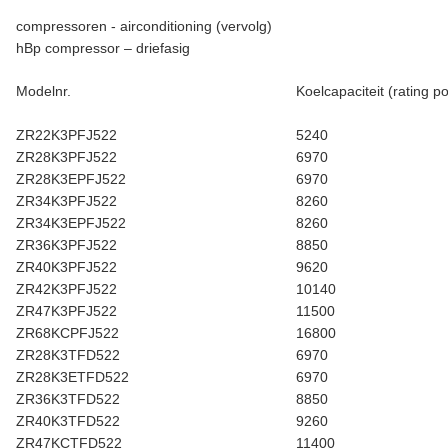
compressoren - airconditioning (vervolg)
hBp compressor – driefasig
Modelnr.
Koelcapaciteit (rating po
ZR22K3PFJ522
5240
ZR28K3PFJ522
6970
ZR28K3EPFJ522
6970
ZR34K3PFJ522
8260
ZR34K3EPFJ522
8260
ZR36K3PFJ522
8850
ZR40K3PFJ522
9620
ZR42K3PFJ522
10140
ZR47K3PFJ522
11500
ZR68KCPFJ522
16800
ZR28K3TFD522
6970
ZR28K3ETFD522
6970
ZR36K3TFD522
8850
ZR40K3TFD522
9260
ZR47KCTFD522
11400