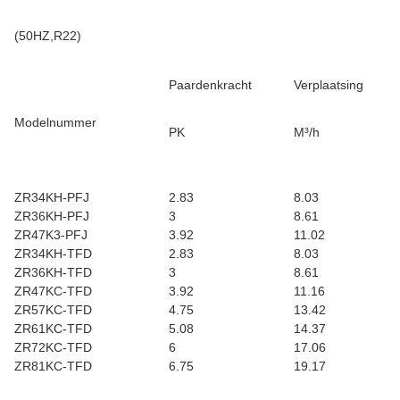
(50HZ,R22)
Paardenkracht
Verplaatsing
Modelnummer
PK
M³/h
ZR34KH-PFJ
2.83
8.03
ZR36KH-PFJ
3
8.61
ZR47K3-PFJ
3.92
11.02
ZR34KH-TFD
2.83
8.03
ZR36KH-TFD
3
8.61
ZR47KC-TFD
3.92
11.16
ZR57KC-TFD
4.75
13.42
ZR61KC-TFD
5.08
14.37
ZR72KC-TFD
6
17.06
ZR81KC-TFD
6.75
19.17