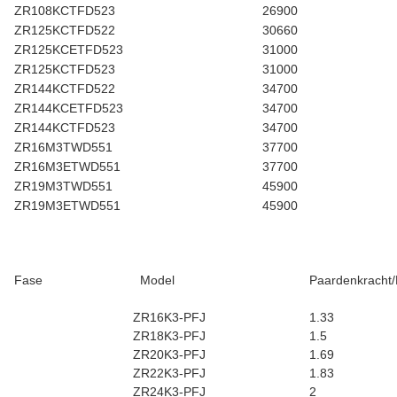
ZR108KCTFD523
26900
ZR125KCTFD522
30660
ZR125KCETFD523
31000
ZR125KCTFD523
31000
ZR144KCTFD522
34700
ZR144KCETFD523
34700
ZR144KCTFD523
34700
ZR16M3TWD551
37700
ZR16M3ETWD551
37700
ZR19M3TWD551
45900
ZR19M3ETWD551
45900
Fase
Model
Paardenkracht
ZR16K3-PFJ
1.33
ZR18K3-PFJ
1.5
ZR20K3-PFJ
1.69
ZR22K3-PFJ
1.83
ZR24K3-PFJ
2