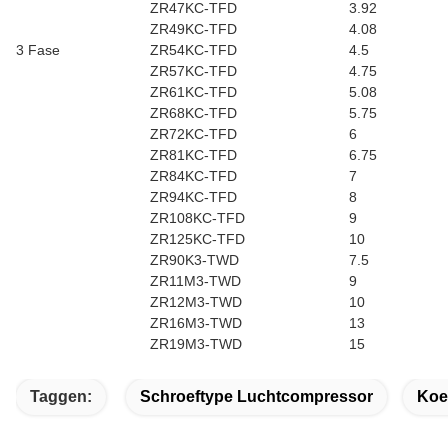
ZR47KC-TFD
3.92
ZR49KC-TFD
4.08
3 Fase
ZR54KC-TFD
4.5
ZR57KC-TFD
4.75
ZR61KC-TFD
5.08
ZR68KC-TFD
5.75
ZR72KC-TFD
6
ZR81KC-TFD
6.75
ZR84KC-TFD
7
ZR94KC-TFD
8
ZR108KC-TFD
9
ZR125KC-TFD
10
ZR90K3-TWD
7.5
ZR11M3-TWD
9
ZR12M3-TWD
10
ZR16M3-TWD
13
ZR19M3-TWD
15
Taggen:
Schroeftype Luchtcompressor
Koe