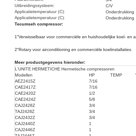
Uitbreidingssysteem:
C/V
Applicatietemperatuur (C):
Onderdrukking
Applicatietemperatuur (C):
Onderdrukking
Tecumseh compressor:
1"Verwisselbaar voor commerciële en huishoudelijke koel- en a
2"Rotary voor airconditioning en commerciële koelinstallaties.
Meer productgegevens hieronder:
L'UNITE HERMETICHE Hermetische compressoren
Modellen
HP
TEMP
AEZ2415Z
7/16
CAE2417Z
7/16
CAE2420Z
1/2
CAE2424Z
5/8
CAJ2428Z
3/4
TAJ2428Z
3/4
CAJ2432Z
3/4
CAJ2440Z
1
CAJ2446Z
1
TAJ2446Z
1