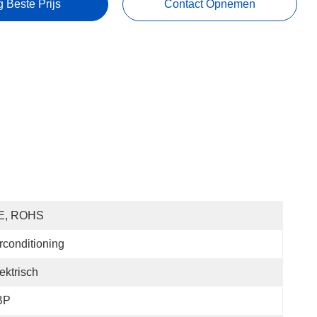
g Beste Prijs
Contact Opnemen
E, ROHS
rconditioning
ektrisch
BP