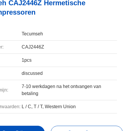
h CAJ2446Z Hermetische
mpressoren
Tecumseh
r:
CAJ2446Z
1pcs
discussed
7-10 werkdagen na het ontvangen van
ijn:
betaling
rwaarden:
L / C, T / T, Western Union