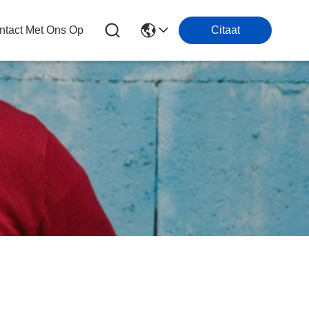
tact Met Ons Op
Citaat