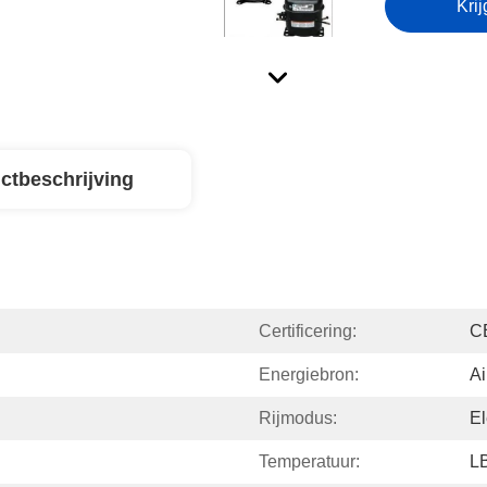
Krij
ctbeschrijving
Certificering:
C
Energiebron:
Ai
Rijmodus:
El
Temperatuur:
L