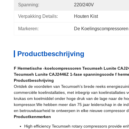
Spanning:
220/240V
Verpakking Details:
Houten Kist
Markeren:
De Koelingscompressore
Productbeschrijving
F Hermetische -koelcompressoren Tecumseh Lunite CAJ2
Tecumseh Lunite CAJ2446Z 1-fase spanningscode f herm
Productbeschrijving
Ontdek de voordelen van Tecumseh's brede reeks energiezuinig
commerciële koelinstallaties, met inbegrip van koelinstallat
krukas om koelmiddel onder hoge druk van de lage naar de hog
kompressor.We hebben meer dan 75 jaar leiderschap in de indust
en betrouwbaarheid te ontwerpen in elke nieuwe compressor di
Productkenmerken
High efficiency Tecumseh rotary compressors provide enhanc