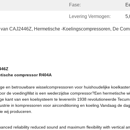
Fase:
Ee
Levering Vermogen:
5
n van CAJ2446Z
, 
Hermetische -Koelingscompressoren
, 
De Comp
446Z
etische compressor R404A
e en betrouwbare wisselcompressoren voor huishoudelijke koelkasten 
ies voor de voedingWat is een wederzijdse compressor?Een hermetische
e kant van een koelsysteem te leverenIn 1938 revolutioneerde Tecums
rie in kompressoren voor airconditioning en koeling.Vandaag de dag bli
e wij produceren.
ed reliability reduced sound and maximum flexibility with vertical and 