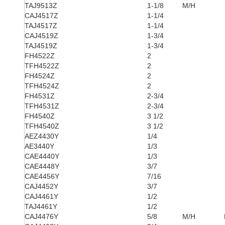
TAJ9513Z
1-1/8
M/H
CAJ4517Z
1-1/4
TAJ4517Z
1-1/4
CAJ4519Z
1-3/4
TAJ4519Z
1-3/4
FH4522Z
2
TFH4522Z
2
FH4524Z
2
TFH4524Z
2
FH4531Z
2-3/4
TFH4531Z
2-3/4
FH4540Z
3 1/2
TFH4540Z
3 1/2
AEZ4430Y
1/4
AE3440Y
1/3
CAE4440Y
1/3
CAE4448Y
3/7
CAE4456Y
7/16
CAJ4452Y
3/7
CAJ4461Y
1/2
TAJ4461Y
1/2
CAJ4476Y
5/8
M/H