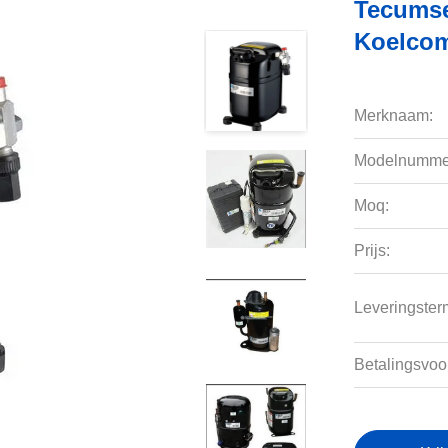
Tecumse
Koelco
Merknaam:
Modelnumme
Moq:
Prijs:
Leveringsterm
Betalingsvoo