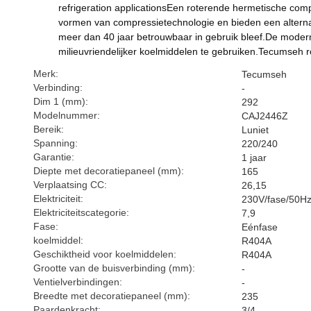
refrigeration applicationsEen roterende hermetische com
vormen van compressietechnologie en bieden een alterna
meer dan 40 jaar betrouwbaar in gebruik bleef.De moderne
milieuvriendelijker koelmiddelen te gebruiken.Tecumseh 
Merk:
Tecumseh
Verbinding:
-
Dim 1 (mm):
292
Modelnummer:
CAJ2446Z
Bereik:
Luniet
Spanning:
220/240
Garantie:
1 jaar
Diepte met decoratiepaneel (mm):
165
Verplaatsing CC:
26,15
Elektriciteit:
230V/fase/50H
Elektriciteitscategorie:
7,9
Fase:
Eénfase
koelmiddel:
R404A
Geschiktheid voor koelmiddelen:
R404A
Grootte van de buisverbinding (mm):
-
Ventielverbindingen:
-
Breedte met decoratiepaneel (mm):
235
Paardenkracht:
3/4