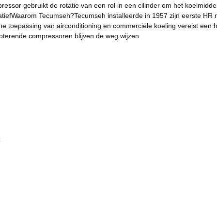
pressor gebruikt de rotatie van een rol in een cilinder om het koelmi
tiefWaarom Tecumseh?Tecumseh installeerde in 1957 zijn eerste HR rot
 toepassing van airconditioning en commerciële koeling vereist een h
roterende compressoren blijven de weg wijzen
z