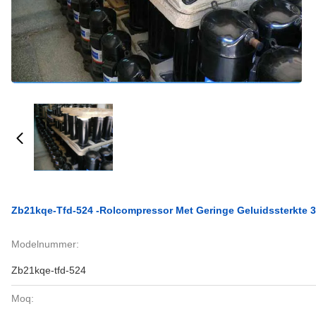
Zb21kqe-Tfd-524 -Rolcompressor Met Geringe Geluidssterkte 
Modelnummer:
Zb21kqe-tfd-524
Moq: