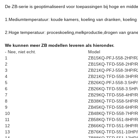
De ZB-serie is geoptimaliseerd voor toepassingen bij hoge en middel
1.Mediumtemperatuur: koude kamers, koeling van dranken, koeling va
2.Hoge temperatuur: proceskoeling,melkproductie,drogen van gran
We kunnen meer ZB modellen leveren als hieronder.
- Nee, niet echt.
Model
1
ZB15KQ-PFJ-558-2HP/R
2
ZB15KQ-TFD-558-2HP/R
3
ZB21KQ-PFJ-558-3HP/R
4
ZB21KQ-TFD-558-3HP/R
5
ZB26KQ-PFJ-558-3.5HP
6
ZB26KQ-TFD-558-3.5HP
7
ZB29KQ-TFD-558-4HP/R
8
ZB38KQ-TFD-558-5HP/R
9
ZB45KQ-TFD-558-6HP/R
10
ZB48KQ-TFD-558-7HP/R
11
ZB58KQ-TFD-551-8HP/R
12
ZB66KQ-TFD-551-9HP/R
13
ZB76KQ-TFD-551-10HP/