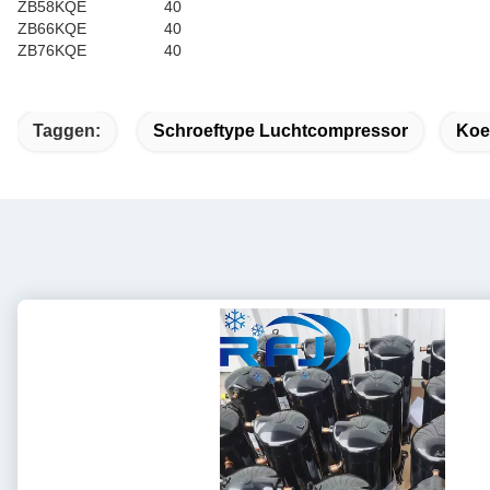
ZB58KQE
40
ZB66KQE
40
ZB76KQE
40
Taggen:
Schroeftype Luchtcompressor
Koe