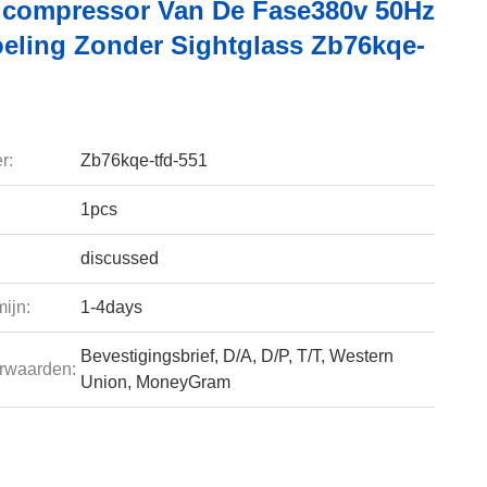
lcompressor Van De Fase380v 50Hz
eling Zonder Sightglass Zb76kqe-
r:
Zb76kqe-tfd-551
1pcs
discussed
ijn:
1-4days
Bevestigingsbrief, D/A, D/P, T/T, Western
rwaarden:
Union, MoneyGram