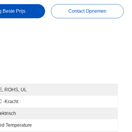
g Beste Prijs
Contact Opnemen
E, ROHS, UL
 -kracht
ektrisch
ed Temperature