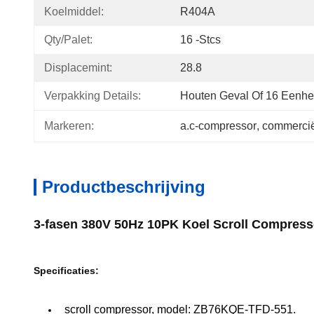
Koelmiddel:
R404A
Qty/palet:
16 -stcs
Displacemint:
28.8
Verpakking Details:
Houten Geval Of 16 Eenhed
Markeren:
a.c-compressor
, 
commercië
Productbeschrijving
3-fasen 380V 50Hz 10PK Koel Scroll Compres
Specificaties:
scroll compressor, model: ZB76KQE-TFD-551.