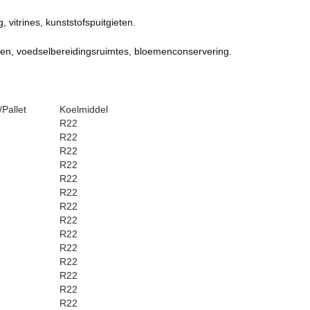
 vitrines, kunststofspuitgieten.
gen, voedselbereidingsruimtes, bloemenconservering.
/Pallet
Koelmiddel
R22
R22
R22
R22
R22
R22
R22
R22
R22
R22
R22
R22
R22
R22