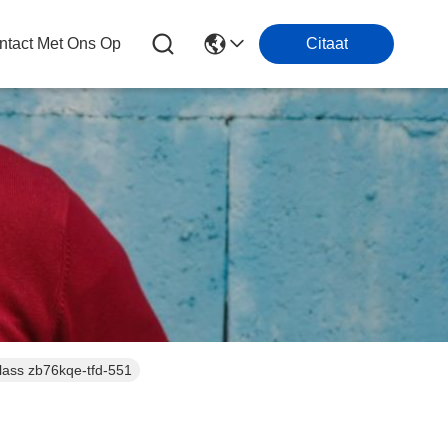
tact Met Ons Op
Citaat
lass zb76kqe-tfd-551