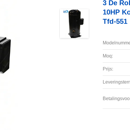
3 De Ro
10HP Ko
Tfd-551
Modelnumme
Moq:
Prijs:
Leveringsterm
Betalingsvoo