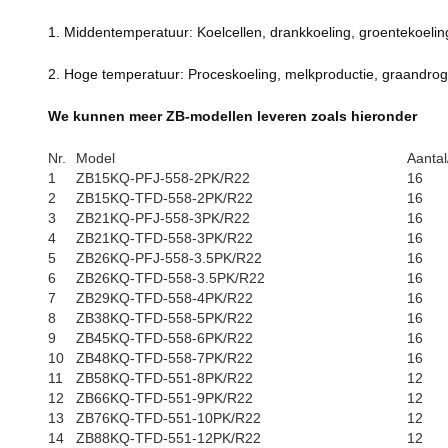
1. Middentemperatuur: Koelcellen, drankkoeling, groentekoeling,
2. Hoge temperatuur: Proceskoeling, melkproductie, graandro
We kunnen meer ZB-modellen leveren zoals hieronder
Nr.
Model
Aantal
1
ZB15KQ-PFJ-558-2PK/R22
16
2
ZB15KQ-TFD-558-2PK/R22
16
3
ZB21KQ-PFJ-558-3PK/R22
16
4
ZB21KQ-TFD-558-3PK/R22
16
5
ZB26KQ-PFJ-558-3.5PK/R22
16
6
ZB26KQ-TFD-558-3.5PK/R22
16
7
ZB29KQ-TFD-558-4PK/R22
16
8
ZB38KQ-TFD-558-5PK/R22
16
9
ZB45KQ-TFD-558-6PK/R22
16
10
ZB48KQ-TFD-558-7PK/R22
16
11
ZB58KQ-TFD-551-8PK/R22
12
12
ZB66KQ-TFD-551-9PK/R22
12
13
ZB76KQ-TFD-551-10PK/R22
12
14
ZB88KQ-TFD-551-12PK/R22
12