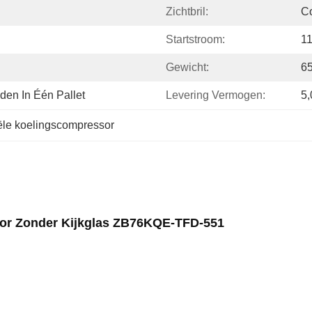
Zichtbril:
Co
Startstroom:
1
Gewicht:
6
en In Één Pallet
Levering Vermogen:
5
le koelingscompressor
sor Zonder Kijkglas ZB76KQE-TFD-551