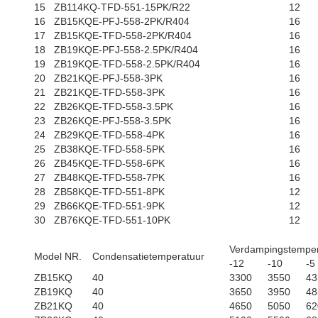
15
ZB114KQ-TFD-551-15PK/R22
12
16
ZB15KQE-PFJ-558-2PK/R404
16
17
ZB15KQE-TFD-558-2PK/R404
16
18
ZB19KQE-PFJ-558-2.5PK/R404
16
19
ZB19KQE-TFD-558-2.5PK/R404
16
20
ZB21KQE-PFJ-558-3PK
16
21
ZB21KQE-TFD-558-3PK
16
22
ZB26KQE-TFD-558-3.5PK
16
23
ZB26KQE-PFJ-558-3.5PK
16
24
ZB29KQE-TFD-558-4PK
16
25
ZB38KQE-TFD-558-5PK
16
26
ZB45KQE-TFD-558-6PK
16
27
ZB48KQE-TFD-558-7PK
16
28
ZB58KQE-TFD-551-8PK
12
29
ZB66KQE-TFD-551-9PK
12
30
ZB76KQE-TFD-551-10PK
12
Verdampingstemper
Model NR.
Condensatietemperatuur
-12
-10
-5
ZB15KQ
40
3300
3550
43
ZB19KQ
40
3650
3950
48
ZB21KQ
40
4650
5050
62