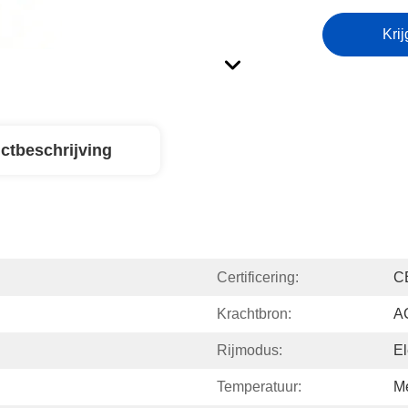
Krij
ctbeschrijving
Certificering:
C
Krachtbron:
AC
Rijmodus:
El
Temperatuur:
M