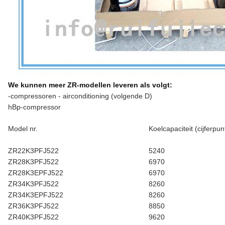
We kunnen meer ZR-modellen leveren als volgt:
-compressoren - airconditioning (volgende D)
hBp-compressor
Model nr.
Koelcapaciteit (cijferpun
ZR22K3PFJ522
5240
ZR28K3PFJ522
6970
ZR28K3EPFJ522
6970
ZR34K3PFJ522
8260
ZR34K3EPFJ522
8260
ZR36K3PFJ522
8850
ZR40K3PFJ522
9620