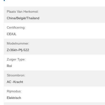
Plaats Van Herkomst:
China/België/Thailand
Certificering:
CE/UL
Modelnummer:
Zr36kh-Pfj-522
Zuiger Type:
Rol
Stroombron:
AC -kracht
Rijmodus:
Elektrisch