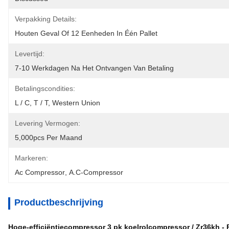
Verpakking Details:
Houten Geval Of 12 Eenheden In Één Pallet
Levertijd:
7-10 Werkdagen Na Het Ontvangen Van Betaling
Betalingscondities:
L / C, T / T, Western Union
Levering Vermogen:
5,000pcs Per Maand
Markeren:
Ac Compressor
, 
A.c-Compressor
Productbeschrijving
Hoge-efficiëntiecompressor 3 pk koelrolcompressor / Zr36kh - P