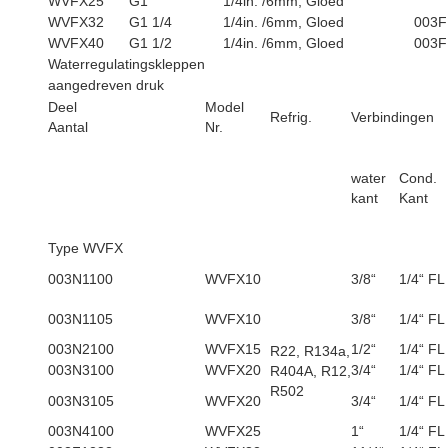
WVFX25
G1
1/4in. /6mm, Gloed
WVFX32
G1 1/4
1/4in. /6mm, Gloed
003F
WVFX40
G1 1/2
1/4in. /6mm, Gloed
003F
Waterregulatingskleppen
aangedreven druk
Deel
Model
Refrig.
Verbindingen
Aantal
Nr.
water
Cond.
kant
Kant
Type WVFX
003N1100
WVFX10
3/8“
1/4“ FL
003N1105
WVFX10
3/8“
1/4“ FL
003N2100
WVFX15
1/2“
1/4“ FL
R22, R134a,
003N3100
WVFX20
3/4“
1/4“ FL
R404A, R12,
R502
003N3105
WVFX20
3/4“
1/4“ FL
003N4100
WVFX25
1“
1/4“ FL