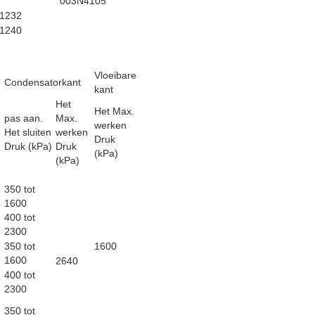
003N4105
1232
1240
Vloeibare
Condensatorkant
kant
Het
Het Max.
pas aan.
Max.
werken
Het sluiten
werken
Druk
Druk (kPa)
Druk
(kPa)
(kPa)
350 tot
1600
400 tot
2300
350 tot
1600
1600
2640
400 tot
2300
350 tot