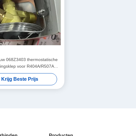
uw 068Z3403 thermostatische
idingsklep voor R404A/R507A
koelmiddelen
Krijg Beste Prijs
rbinden
Producten