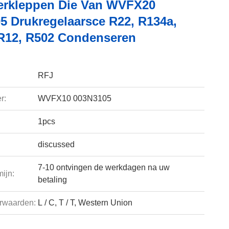
erkleppen Die Van WVFX20
5 Drukregelaarsce R22, R134a,
R12, R502 Condenseren
RFJ
r:
WVFX10 003N3105
1pcs
discussed
7-10 ontvingen de werkdagen na uw
ijn:
betaling
rwaarden:
L / C, T / T, Western Union