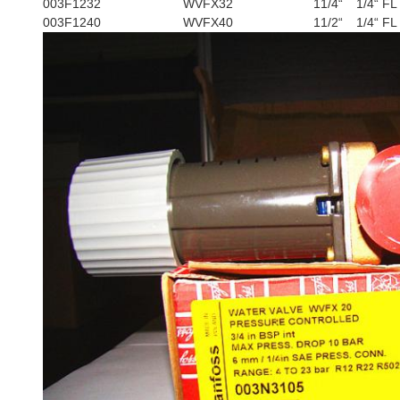
003F1232
WVFX32
11/4“
1/4“ FL
003F1240
WVFX40
11/2“
1/4“ FL