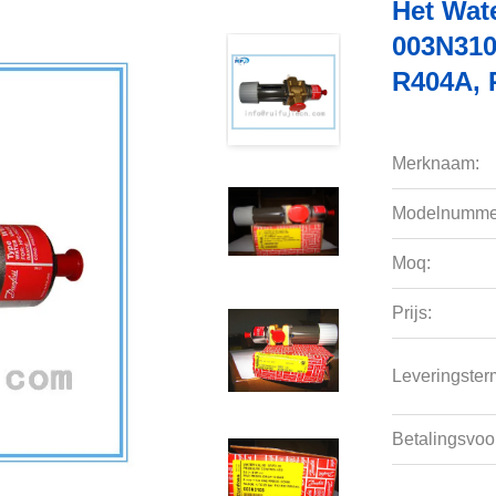
Het Wat
003N310
R404A, 
Merknaam:
Modelnumme
Moq:
Prijs:
Leveringsterm
Betalingsvoo