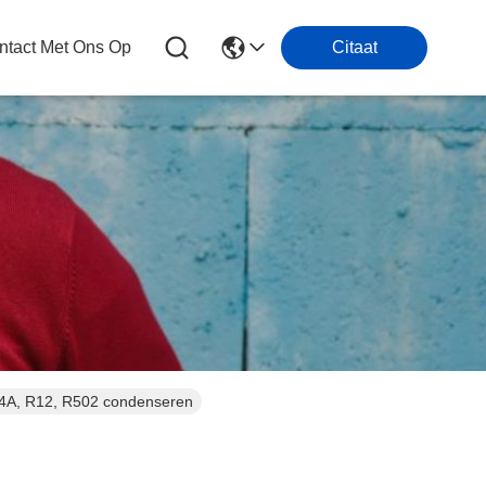
tact Met Ons Op
Citaat
4A, R12, R502 condenseren