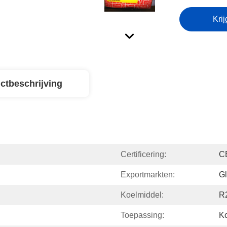
Krij
ctbeschrijving
Certificering:
C
Exportmarkten:
Gl
Koelmiddel:
R
Toepassing:
Ko