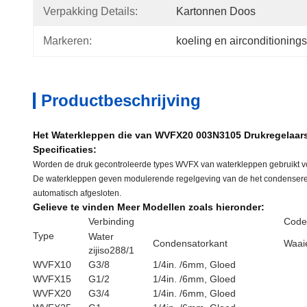
Verpakking Details:
Kartonnen Doos
Markeren:
koeling en airconditioning
Productbeschrijving
Het Waterkleppen die van WVFX20 003N3105 Drukregelaar
Specificaties:
Worden de druk gecontroleerde types WVFX van waterkleppen gebruikt voo
De waterkleppen geven modulerende regelgeving van de het condenseren d
automatisch afgesloten.
Gelieve te vinden Meer Modellen zoals hieronder:
Verbinding
Codee
Type
Water
Condensatorkant
Waaie
zijiso288/1
WVFX10
G3/8
1/4in. /6mm, Gloed
WVFX15
G1/2
1/4in. /6mm, Gloed
WVFX20
G3/4
1/4in. /6mm, Gloed