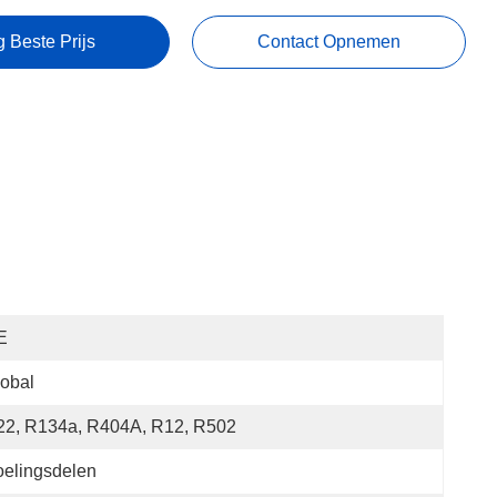
g Beste Prijs
Contact Opnemen
E
obal
22, R134a, R404A, R12, R502
elingsdelen