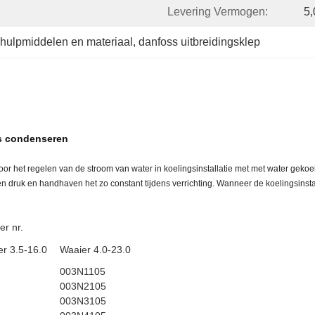
Levering Vermogen:
5
shulpmiddelen en materiaal
, 
danfoss uitbreidingsklep
s condenseren
r het regelen van de stroom van water in koelingsinstallatie met met water geko
ruk en handhaven het zo constant tijdens verrichting. Wanneer de koelingsinsta
r nr.
r 3.5-16.0
Waaier 4.0-23.0
003N1105
003N2105
003N3105