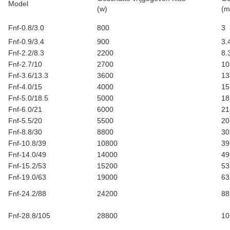
Model
(w)
(m
Fnf-0.8/3.0
800
3
Fnf-0.9/3.4
900
3.
Fnf-2.2/8.3
2200
8.
Fnf-2.7/10
2700
10
Fnf-3.6/13.3
3600
13
Fnf-4.0/15
4000
15
Fnf-5.0/18.5
5000
18
Fnf-6.0/21
6000
21
Fnf-5.5/20
5500
20
Fnf-8.8/30
8800
30
Fnf-10.8/39
10800
39
Fnf-14.0/49
14000
49
Fnf-15.2/53
15200
53
Fnf-19.0/63
19000
63
Fnf-24.2/88
24200
88
Fnf-28.8/105
28800
10