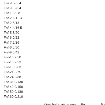
Fna-1.2/5.4
Fna-1.6/8.4
Fnf-1.8/9.8
Fnf-2.5/11.3
Fnf-2.8/13
Fnf-4.4/16.5
Fnf-5.5/20
Fnf-6.0/22
Fnf-7.2/26
Fnf-8.8/30
Fnf-9.0/42
Fnf-10.2/50
Fnf-15.2/53
Fnf-19.0/63
Fnf-21.5/75
Fnf-24.2/88
Fnf-36.0/130
Fnf-42.0/150
Fnf-50.0/180
Fnf-60.0/210
Geschatte vrijgegeven hitte
Ge