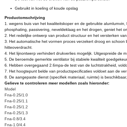
Gebruikt in koeling of koude opslag
Productomschrijving
1. wegens buis van het kwaliteitskoper en de gebruikte alumlumvin, b
phosphating, passivering, neveldeklaag en het drogen, geniet het omh
2. Het redelijke ontwerp van product structuur en het versterken van
3. Het automatische het vormen proces verzekert droog en schoon b
hitteoverdracht.
4. Het lijnontwerp verhindert drukverlies mogelijk. Uitgespreide de mult
5. De beroemde gemerkte ventilator bij stabiele kwaliteit goedgekeur
6. Hebben overgegaand 2.6mpa-de test van de luchtstrakheid, voldoe
7. Het hoogtepunt belde van productspecificaties voldoet aan de v
8. De aangepaste dienst (specifiek materiaal, ruimte) is beschikbaar
Gelieve te controleren meer modellen zoals hieronder:
Model
Fna-0.25/1.0
Fna-0.25/1.1
Fna-0.25/1.2
Fna-0.25/1.3
Fna-0.8/3.4
Fna-1.0/4.4