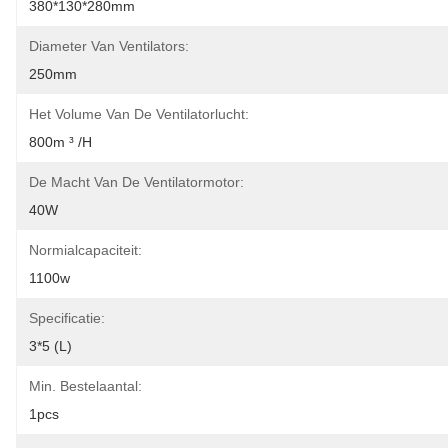
380*130*280mm
Diameter Van Ventilators:
250mm
Het Volume Van De Ventilatorlucht:
800m ³ /h
De Macht Van De Ventilatormotor:
40W
Normialcapaciteit:
1100w
Specificatie:
3*5 (L)
Min. Bestelaantal:
1pcs