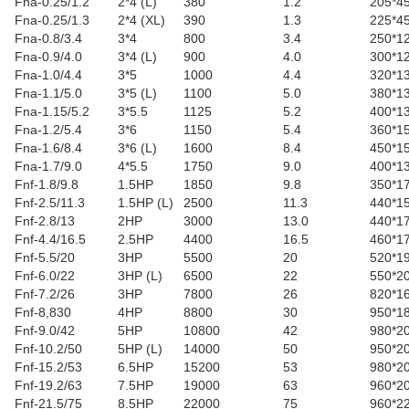
Fna-0.25/1.2
2*4 (L)
380
1.2
205*4
Fna-0.25/1.3
2*4 (XL)
390
1.3
225*4
Fna-0.8/3.4
3*4
800
3.4
250*1
Fna-0.9/4.0
3*4 (L)
900
4.0
300*1
Fna-1.0/4.4
3*5
1000
4.4
320*1
Fna-1.1/5.0
3*5 (L)
1100
5.0
380*1
Fna-1.15/5.2
3*5.5
1125
5.2
400*1
Fna-1.2/5.4
3*6
1150
5.4
360*1
Fna-1.6/8.4
3*6 (L)
1600
8.4
450*1
Fna-1.7/9.0
4*5.5
1750
9.0
400*1
Fnf-1.8/9.8
1.5HP
1850
9.8
350*1
Fnf-2.5/11.3
1.5HP (L)
2500
11.3
440*1
Fnf-2.8/13
2HP
3000
13.0
440*1
Fnf-4.4/16.5
2.5HP
4400
16.5
460*1
Fnf-5.5/20
3HP
5500
20
520*1
Fnf-6.0/22
3HP (L)
6500
22
550*2
Fnf-7.2/26
3HP
7800
26
820*1
Fnf-8,830
4HP
8800
30
950*1
Fnf-9.0/42
5HP
10800
42
980*2
Fnf-10.2/50
5HP (L)
14000
50
950*2
Fnf-15.2/53
6.5HP
15200
53
980*2
Fnf-19.2/63
7.5HP
19000
63
960*2
Fnf-21.5/75
8.5HP
22000
75
960*2