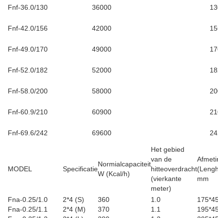
Fnf-36.0/130
36000
13
Fnf-42.0/156
42000
15
Fnf-49.0/170
49000
17
Fnf-52.0/182
52000
18
Fnf-58.0/200
58000
20
Fnf-60.9/210
60900
21
Fnf-69.6/242
69600
24
Het gebied
van de
Afmeti
Normialcapaciteit
MODEL
Specificatie
hitteoverdracht
(Lengh
W (Kcal/h)
(vierkante
mm
meter
)
Fna-0.25/1.0
2*4 (S)
360
1.0
175*4
Fna-0.25/1.1
2*4 (M)
370
1.1
195*4