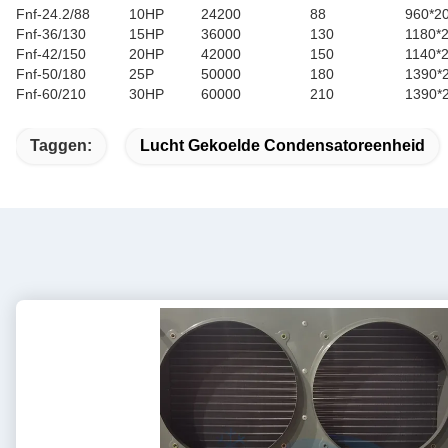
Fnf-24.2/88
10HP
24200
88
960*2
Fnf-36/130
15HP
36000
130
1180*
Fnf-42/150
20HP
42000
150
1140*
Fnf-50/180
25P
50000
180
1390*
Fnf-60/210
30HP
60000
210
1390*
Taggen:
Lucht Gekoelde Condensatoreenheid