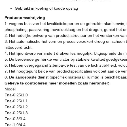
Gebruikt in koeling of koude opslag
Productomschrijving
1. wegens buis van het kwaliteitskoper en de gebruikte alumlumvin, b
phosphating, passivering, neveldeklaag en het drogen, geniet het omh
2. Het redelijke ontwerp van product structuur en het versterken van
3. Het automatische het vormen proces verzekert droog en schoon b
hitteoverdracht.
4. Het lijnontwerp verhindert drukverlies mogelijk. Uitgespreide de mult
5. De beroemde gemerkte ventilator bij stabiele kwaliteit goedgekeur
6. Hebben overgegaand 2.6mpa-de test van de luchtstrakheid, voldoe
7. Het hoogtepunt belde van productspecificaties voldoet aan de v
8. De aangepaste dienst (specifiek materiaal, ruimte) is beschikbaar
Gelieve te controleren meer modellen zoals hieronder:
Model
Fna-0.25/1.0
Fna-0.25/1.1
Fna-0.25/1.2
Fna-0.25/1.3
Fna-0.8/3.4
Fna-1.0/4.4