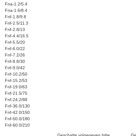
Fna-1.2/5.4
Fna-1.6/8.4
Fnf-1.8/9.8
Fnf-2.5/11.3
Fnf-2.8/13
Fnf-4.4/16.5
Fnf-5.5/20
Fnf-6.0/22
Fnf-7.2/26
Fnf-8.8/30
Fnf-9.0/42
Fnf-10.2/50
Fnf-15.2/53
Fnf-19.0/63
Fnf-21.5/75
Fnf-24.2/88
Fnf-36.0/130
Fnf-42.0/150
Fnf-50.0/180
Fnf-60.0/210
Geschatte vrijgegeven hitte
Ge