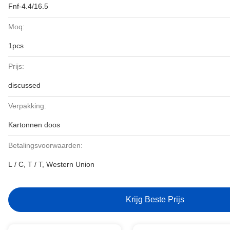
Fnf-4.4/16.5
Moq:
1pcs
Prijs:
discussed
Verpakking:
Kartonnen doos
Betalingsvoorwaarden:
L / C, T / T, Western Union
Krijg Beste Prijs