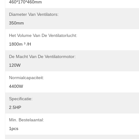
460*170*460mm
Diameter Van Ventilators:
350mm
Het Volume Van De Ventilatorlucht:
1800m ³ /h
De Macht Van De Ventilatormotor:
120W
Normialcapaciteit:
4400W
Specificatie:
2.5HP
Min. Bestelaantal:
1pcs