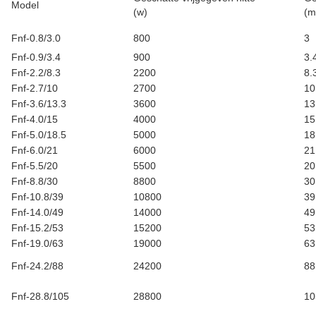
Model
(w)
(m
Fnf-0.8/3.0
800
3
Fnf-0.9/3.4
900
3.
Fnf-2.2/8.3
2200
8.
Fnf-2.7/10
2700
10
Fnf-3.6/13.3
3600
13
Fnf-4.0/15
4000
15
Fnf-5.0/18.5
5000
18
Fnf-6.0/21
6000
21
Fnf-5.5/20
5500
20
Fnf-8.8/30
8800
30
Fnf-10.8/39
10800
39
Fnf-14.0/49
14000
49
Fnf-15.2/53
15200
53
Fnf-19.0/63
19000
63
Fnf-24.2/88
24200
88
Fnf-28.8/105
28800
10