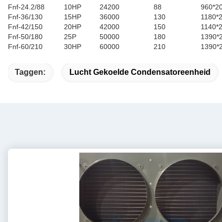
Fnf-24.2/88
10HP
24200
88
960*2
Fnf-36/130
15HP
36000
130
1180*
Fnf-42/150
20HP
42000
150
1140*
Fnf-50/180
25P
50000
180
1390*
Fnf-60/210
30HP
60000
210
1390*
Taggen:
Lucht Gekoelde Condensatoreenheid