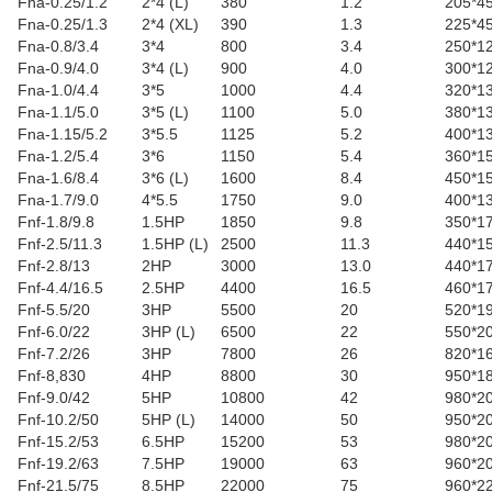
Fna-0.25/1.2
2*4 (L)
380
1.2
205*4
Fna-0.25/1.3
2*4 (XL)
390
1.3
225*4
Fna-0.8/3.4
3*4
800
3.4
250*1
Fna-0.9/4.0
3*4 (L)
900
4.0
300*1
Fna-1.0/4.4
3*5
1000
4.4
320*1
Fna-1.1/5.0
3*5 (L)
1100
5.0
380*1
Fna-1.15/5.2
3*5.5
1125
5.2
400*1
Fna-1.2/5.4
3*6
1150
5.4
360*1
Fna-1.6/8.4
3*6 (L)
1600
8.4
450*1
Fna-1.7/9.0
4*5.5
1750
9.0
400*1
Fnf-1.8/9.8
1.5HP
1850
9.8
350*1
Fnf-2.5/11.3
1.5HP (L)
2500
11.3
440*1
Fnf-2.8/13
2HP
3000
13.0
440*1
Fnf-4.4/16.5
2.5HP
4400
16.5
460*1
Fnf-5.5/20
3HP
5500
20
520*1
Fnf-6.0/22
3HP (L)
6500
22
550*2
Fnf-7.2/26
3HP
7800
26
820*1
Fnf-8,830
4HP
8800
30
950*1
Fnf-9.0/42
5HP
10800
42
980*2
Fnf-10.2/50
5HP (L)
14000
50
950*2
Fnf-15.2/53
6.5HP
15200
53
980*2
Fnf-19.2/63
7.5HP
19000
63
960*2
Fnf-21.5/75
8.5HP
22000
75
960*2