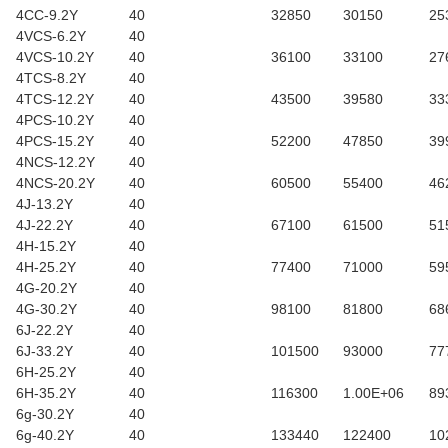
4CC-9.2Y
40
32850
30150
25
4VCS-6.2Y
40
4VCS-10.2Y
40
36100
33100
27
4TCS-8.2Y
40
4TCS-12.2Y
40
43500
39580
33
4PCS-10.2Y
40
4PCS-15.2Y
40
52200
47850
39
4NCS-12.2Y
40
4NCS-20.2Y
40
60500
55400
46
4J-13.2Y
40
4J-22.2Y
40
67100
61500
51
4H-15.2Y
40
4H-25.2Y
40
77400
71000
59
4G-20.2Y
40
4G-30.2Y
40
98100
81800
68
6J-22.2Y
40
6J-33.2Y
40
101500
93000
77
6H-25.2Y
40
6H-35.2Y
40
116300
1.00E+06
89
6g-30.2Y
40
6g-40.2Y
40
133440
122400
10