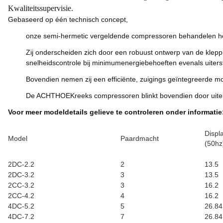
Kwaliteitssupervisie.
Gebaseerd op één technisch concept,
onze semi-hermetic vergeldende compressoren behandelen het 
Zij onderscheiden zich door een robuust ontwerp van de kleppla
snelheidscontrole bij minimumenergiebehoeften evenals uiterst
Bovendien nemen zij een efficiënte, zuigings geïntegreerde m
De ACHTHOEKreeks compressoren blinkt bovendien door uiterst
Voor meer modeldetails gelieve te controleren onder informatie
Displ
Model
Paardmacht
(50hz
2DC-2.2
2
13.5
2DC-3.2
3
13.5
2CC-3.2
3
16.2
2CC-4.2
4
16.2
4DC-5.2
5
26.84
4DC-7.2
7
26.84