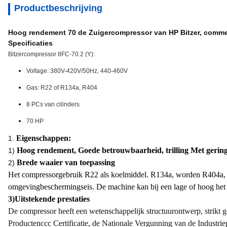
Productbeschrijving
Hoog rendement 70 de Zuigercompressor van HP Bitzer, comme
Specificaties
Bitzercompressor 8FC-70.2 (Y):
Voltage: 380V-420V/50Hz, 440-460V
Gas: R22 of R134a, R404
8 PCs van cilinders
70 HP
Eigenschappen:
1.
Hoog rendement, Goede betrouwbaarheid, trilling Met gering
1)
Brede waaier van toepassing
2)
Het compressorgebruik R22 als koelmiddel. R134a, worden R404a,
omgevingbeschermingseis. De machine kan bij een lage of hoog het
3)Uitstekende prestaties
De compressor heeft een wetenschappelijk structuurontwerp, strikt g
Productenccc Certificatie, de Nationale Vergunning van de Industri