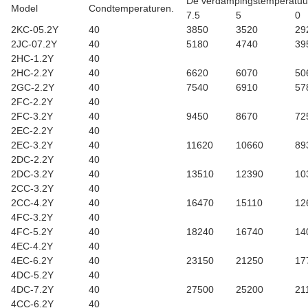
De verdampingstemperatuu
Model
Condtemperaturen.
7.5
5
0
2KC-05.2Y
40
3850
3520
29
2JC-07.2Y
40
5180
4740
39
2HC-1.2Y
40
2HC-2.2Y
40
6620
6070
50
2GC-2.2Y
40
7540
6910
57
2FC-2.2Y
40
2FC-3.2Y
40
9450
8670
72
2EC-2.2Y
40
2EC-3.2Y
40
11620
10660
89
2DC-2.2Y
40
2DC-3.2Y
40
13510
12390
10
2CC-3.2Y
40
2CC-4.2Y
40
16470
15110
12
4FC-3.2Y
40
4FC-5.2Y
40
18240
16740
14
4EC-4.2Y
40
4EC-6.2Y
40
23150
21250
17
4DC-5.2Y
40
4DC-7.2Y
40
27500
25200
21
4CC-6.2Y
40