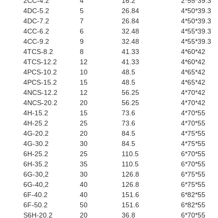
2CC-4.2
4
16.2
2*55*39.3
4DC-5.2
5
26.84
4*50*39.3
4DC-7.2
7
26.84
4*50*39.3
4CC-6.2
6
32.48
4*55*39.3
4CC-9.2
9
32.48
4*55*39.3
4TCS-8.2
8
41.33
4*60*42
4TCS-12.2
12
41.33
4*60*42
4PCS-10.2
10
48.5
4*65*42
4PCS-15.2
15
48.5
4*65*42
4NCS-12.2
12
56.25
4*70*42
4NCS-20.2
20
56.25
4*70*42
4H-15.2
15
73.6
4*70*55
4H-25.2
25
73.6
4*70*55
4G-20.2
20
84.5
4*75*55
4G-30.2
30
84.5
4*75*55
6H-25.2
25
110.5
6*70*55
6H-35.2
35
110.5
6*70*55
6G-30,2
30
126.8
6*75*55
6G-40,2
40
126.8
6*75*55
6F-40.2
40
151.6
6*82*55
6F-50.2
50
151.6
6*82*55
S6H-20.2
20
36.8
6*70*55