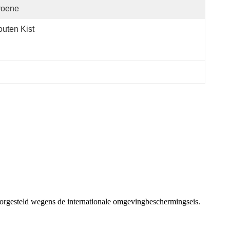
roene
uten Kist
gesteld wegens de internationale omgevingbeschermingseis.