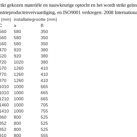
ikt gekozen materiële en nauwkeurige optocht en het wordt strikt geïns
strieproductenvervaardiging, en ISO9001 verkregen: 2008 Internationale
e (mm)
installatiegrootte (mm)
C
a
B
560
580
350
560
580
350
560
580
350
470
920
380
520
920
380
720
1020
380
670
1260
410
770
1260
410
870
1260
410
1010
1000
665
1010
1000
665
1210
1000
665
1460
1000
705
1410
1000
755
860
800
525
852
800
525
852
800
525
910
800
555