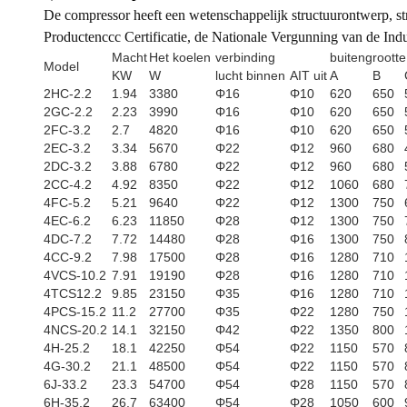
De compressor heeft een wetenschappelijk structuurontwerp, str
Productenccc Certificatie, de Nationale Vergunning van de Indu
Macht
Het koelen
verbinding
buitengroott
Model
KW
W
lucht binnen
AIT uit
A
B
2HC-2.2
1.94
3380
Φ16
Φ10
620
650
2GC-2.2
2.23
3990
Φ16
Φ10
620
650
2FC-3.2
2.7
4820
Φ16
Φ10
620
650
2EC-3.2
3.34
5670
Φ22
Φ12
960
680
2DC-3.2
3.88
6780
Φ22
Φ12
960
680
2CC-4.2
4.92
8350
Φ22
Φ12
1060
680
4FC-5.2
5.21
9640
Φ22
Φ12
1300
750
4EC-6.2
6.23
11850
Φ28
Φ12
1300
750
4DC-7.2
7.72
14480
Φ28
Φ16
1300
750
4CC-9.2
7.98
17500
Φ28
Φ16
1280
710
4VCS-10.2
7.91
19190
Φ28
Φ16
1280
710
4TCS12.2
9.85
23150
Φ35
Φ16
1280
710
4PCS-15.2
11.2
27700
Φ35
Φ22
1280
750
4NCS-20.2
14.1
32150
Φ42
Φ22
1350
800
4H-25.2
18.1
42250
Φ54
Φ22
1150
570
4G-30.2
21.1
48500
Φ54
Φ22
1150
570
6J-33.2
23.3
54700
Φ54
Φ28
1150
570
6H-35.2
26.7
63400
Φ54
Φ28
1050
600