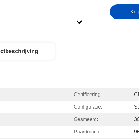
Krij
ctbeschrijving
Certificering:
C
Configuratie:
St
Gesmeerd:
3
Paardmacht:
9