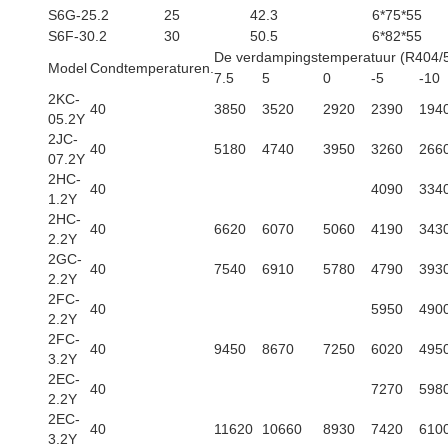
S6G-25.2
25
42.3
6*75*55
S6F-30.2
30
50.5
6*82*55
De verdampingstemperatuur (R404/
Model
Condtemperaturen.
7.5
5
0
-5
-10
2KC-
40
3850
3520
2920
2390
194
05.2Y
2JC-
40
5180
4740
3950
3260
266
07.2Y
2HC-
40
4090
334
1.2Y
2HC-
40
6620
6070
5060
4190
343
2.2Y
2GC-
40
7540
6910
5780
4790
393
2.2Y
2FC-
40
5950
490
2.2Y
2FC-
40
9450
8670
7250
6020
495
3.2Y
2EC-
40
7270
598
2.2Y
2EC-
40
11620
10660
8930
7420
610
3.2Y