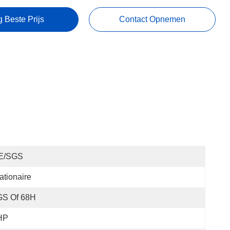
g Beste Prijs
Contact Opnemen
E/SGS
ationaire
GS Of 68H
HP