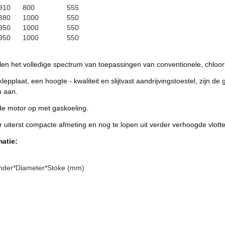
910
800
555
880
1000
550
950
1000
550
950
1000
550
 het volledige spectrum van toepassingen van conventionele, chloor-v
pplaat, een hoogte - kwaliteit en slijtvast aandrijvingstoestel, zijn d
n aan.
rde motor op met gaskoeling.
terst compacte afmeting en nog te lopen uit verder verhoogde vlotte
matie:
inder*Diameter*Stoke (mm)