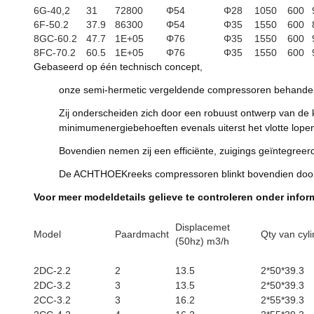
6G-40,2
31
72800
Φ54
Φ28
1050
600
6F-50.2
37.9
86300
Φ54
Φ35
1550
600
8GC-60.2
47.7
1E+05
Φ76
Φ35
1550
600
8FC-70.2
60.5
1E+05
Φ76
Φ35
1550
600
Gebaseerd op één technisch concept,
onze semi-hermetic vergeldende compressoren behandelen
Zij onderscheiden zich door een robuust ontwerp van de kle
minimumenergiebehoeften evenals uiterst het vlotte lope
Bovendien nemen zij een efficiënte, zuigings geïntegree
De ACHTHOEKreeks compressoren blinkt bovendien door ui
Voor meer modeldetails gelieve te controleren onder infor
Displacemet
Model
Paardmacht
Qty van cyl
(50hz) m3/h
2DC-2.2
2
13.5
2*50*39.3
2DC-3.2
3
13.5
2*50*39.3
2CC-3.2
3
16.2
2*55*39.3