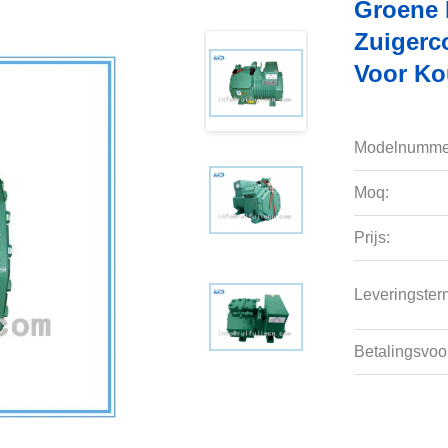
Groene 
Zuigerc
Voor Ko
Modelnumme
Moq:
Prijs:
Leveringsterm
Betalingsvoo