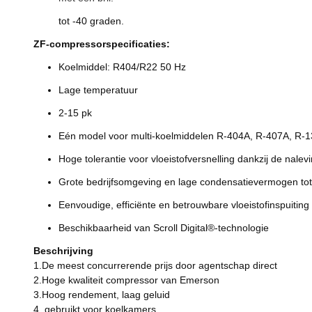
tot -40 graden.
ZF-compressorspecificaties:
Koelmiddel: R404/R22 50 Hz
Lage temperatuur
2-15 pk
Eén model voor multi-koelmiddelen R-404A, R-407A, R-
Hoge tolerantie voor vloeistofversnelling dankzij de nalevi
Grote bedrijfsomgeving en lage condensatievermogen to
Eenvoudige, efficiënte en betrouwbare vloeistofinspuitin
Beschikbaarheid van Scroll Digital®-technologie
Beschrijving
1.De meest concurrerende prijs door agentschap direct
2.Hoge kwaliteit compressor van Emerson
3.Hoog rendement, laag geluid
4. gebruikt voor koelkamers