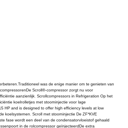
verbeteren.Traditioneel was de enige manier om te genieten van
efcompressorenDe Scroll®-compressor zorgt nu voor
ciëntie aanzienlijk. Scrollcompressors in Refrigeration Op het
ëntie koelrolletjes met stoominjectie voor lage
 HP and is designed to offer high efficiency levels at low
rde koelsystemen. Scroll met stoominjectie De ZF*KVE
ste fase wordt een deel van de condensatorvloeistof gehaald
tussenpoort in de rolcompressor geïnjecteerdDe extra