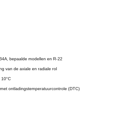
134A, bepaalde modellen en R-22
ng van de axiale en radiale rol
t 10°C
g met ontladingstemperatuurcontrole (DTC)