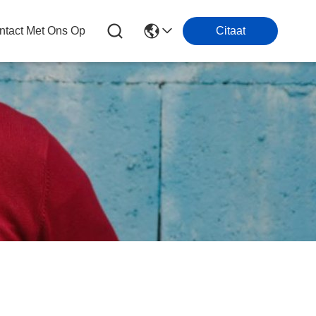
tact Met Ons Op
Citaat