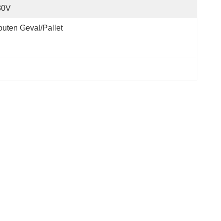
80V
uten Geval/pallet