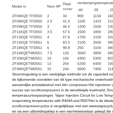
verdampingstemperatu
Displ.
Model nr.
Nom HP
cc/rev
-40
-35
- 2
ZF06KQE TFD550
2
34
900
1134
16
ZF08KQE TFD550
2.5
41.9
1100
1433
21
ZF09KQE TFD550
3
46.4
1200
1500
23
ZF11KQE TFD550
3.5
57.5
1500
1800
28
ZF13KQE TFD551
4
67.8
1700
2100
32
ZF15KQE TFD551
5
83.3
2100
2600
39
ZF18KQE TFD551
6
98.8
250
3100
48
ZF24KQETWD551
7.5
126
3060
3800
58
ZF33KQETWD551
10
166
4350
5300
82
ZF40KQETWD551
13
204
5200
6400
10
ZF48KQETWD551
15
244
6000
7400
11
Stoominspuiting is een veelzijdige methode om de capaciteit e
de bijkomende voordelen van dit type mechanische onderkoel
aanzienlijke prestatiewinst met één compressor.Het injecteren 
succes van scrollcompressors in de wereldwijde koelmarkt, Emer
temperatuurtoepassingen. Vapor Injection Circuit for Low Temper
evaporating temperatures with R404A and R507Het is de ideale
scrollcompressorcyclus is vergelijkbaar met een tweestapscyc
en via een uitbreidingsklep in een warmtewisselaar gelegd die