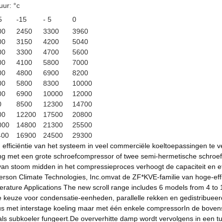
ur: °c
5
-15
- 5
0
00
2450
3300
3960
00
3150
4200
5040
00
3300
4700
5600
00
4100
5800
7000
00
4800
6900
8200
00
5800
8300
10000
00
6900
10000
12000
0
8500
12300
14700
00
12200
17500
20800
000
14800
21300
25500
400
16900
24500
29300
n efficiëntie van het systeem in veel commerciële koeltoepassingen te 
ing met een grote schroefcompressor of twee semi-hermetische schro
van stoom midden in het compressieproces verhoogt de capaciteit en effi
son Climate Technologies, Inc.omvat de ZF*KVE-familie van hoge-effici
ature Applications The new scroll range includes 6 models from 4 to 15
 keuze voor condensatie-eenheden, parallelle rekken en gedistribuee
lus met interstage koeling maar met één enkele compressorIn de boven
 als subkoeler fungeert.De oververhitte damp wordt vervolgens in een 