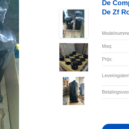
De Comp
De Zf R
Modelnumme
Moq:
Prijs:
Leveringsterm
Betalingsvoo