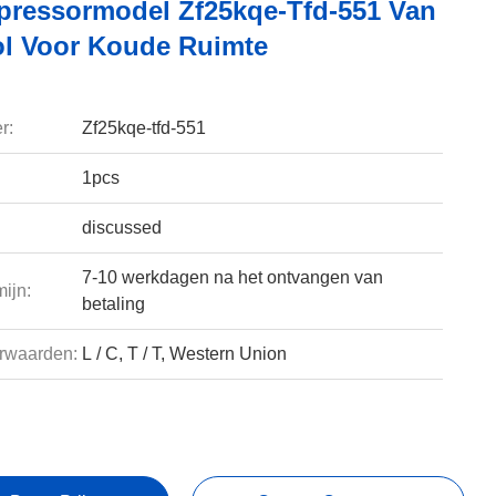
ressormodel Zf25kqe-Tfd-551 Van
ol Voor Koude Ruimte
r:
Zf25kqe-tfd-551
1pcs
discussed
7-10 werkdagen na het ontvangen van
ijn:
betaling
rwaarden:
L / C, T / T, Western Union