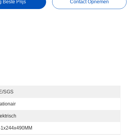
g Beste Prijs
Contact Opnemen
E/SGS
ationair
ektrisch
41x244x490MM