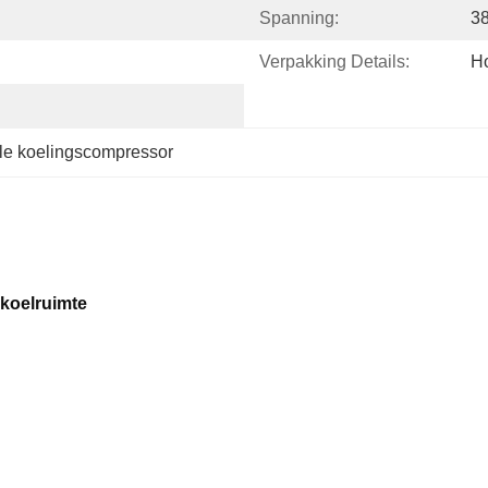
Spanning:
3
Verpakking Details:
Ho
le koelingscompressor
koelruimte