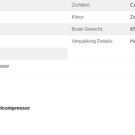
Zichtbril:
Co
Kleur:
Zw
Bruto Gewicht:
6
Verpakking Details:
Ho
ssor
elcompressor