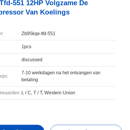
Tfd-551 12HP Volgzame De
ressor Van Koelings
r:
Zb95kqe-tfd-551
1pcs
discussed
7-10 werkdagen na het ontvangen van
ijn:
betaling
rwaarden:
L / C, T / T, Western Union