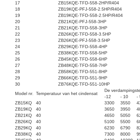
17
ZB15KQE-TFD-558-2HP/R404
18
ZB19KQE-PFJ-558-2.5HP/R404
19
ZB19KQE-TFD-558-2.5HP/R404
20
ZB21KQE-PFJ-558-3HP
21
ZB21KQE-TFD-558-3HP
22
ZB26KQE-TFD-558-3.5HP
23
ZB26KQE-PFJ-558-3.5HP
24
ZB29KQE-TFD-558-4HP
25
ZB38KQE-TFD-558-5HP
26
ZB45KQE-TFD-558-6HP
27
ZB48KQE-TFD-558-7HP
28
ZB58KQE-TFD-551-8HP
29
ZB66KQE-TFD-551-9HP
30
ZB76KQE-TFD-551-10HP
De verdampingst
Model nr.
Temperatuur van het cindensat
-12
- 10
-
ZB15KQ
40
3300
3550
4
ZB19KQ
40
3650
3950
4
ZB21KQ
40
4650
5050
6
ZB26KQ
40
5100
5500
6
ZB29KQ
40
6230
6790
8
ZB38KQ
40
7300
8000
9