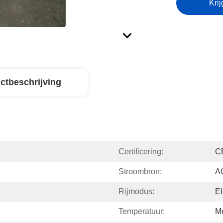
Krij
ctbeschrijving
Certificering:
C
Stroombron:
AC
Rijmodus:
El
Temperatuur:
M