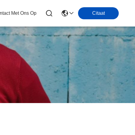
tact Met Ons Op
Citaat