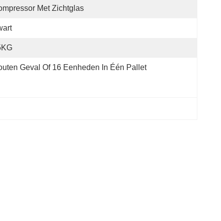
mpressor Met Zichtglas
art
5KG
uten Geval Of 16 Eenheden In Één Pallet