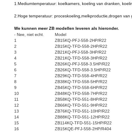
1.Mediumtemperatuur: koelkamers, koeling van dranken, koeling 
2.Hoge temperatuur: proceskoeling,melkproductie,drogen van
We kunnen meer ZB modellen leveren als hieronder.
- Nee, niet echt.
Model
1
ZB15KQ-PFJ-558-2HP/R22
2
ZB15KQ-TFD-558-2HP/R22
3
ZB21KQ-PFJ-558-3HP/R22
4
ZB21KQ-TFD-558-3HP/R22
5
ZB26KQ-PFJ-558-3.5HP/R22
6
ZB26KQ-TFD-558-3.5HP/R22
7
ZB29KQ-TFD-558-4HP/R22
8
ZB38KQ-TFD-558-5HP/R22
9
ZB45KQ-TFD-558-6HP/R22
10
ZB48KQ-TFD-558-7HP/R22
11
ZB58KQ-TFD-551-8HP/R22
12
ZB66KQ-TFD-551-9HP/R22
13
ZB76KQ-TFD-551-10HP/R22
14
ZB88KQ-TFD-551-12HP/R22
15
ZB114KQ-TFD-551-15HP/R22
16
ZB15KQE-PFJ-558-2HP/R404