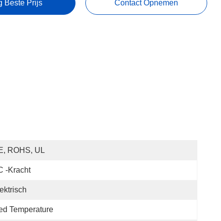
g Beste Prijs
Contact Opnemen
E, ROHS, UL
 -kracht
ektrisch
ed Temperature