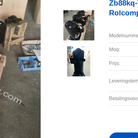
Zb88kq-
Rolcomp
Modelnumme
Moq:
Prijs:
Leveringsterm
Betalingsvoo