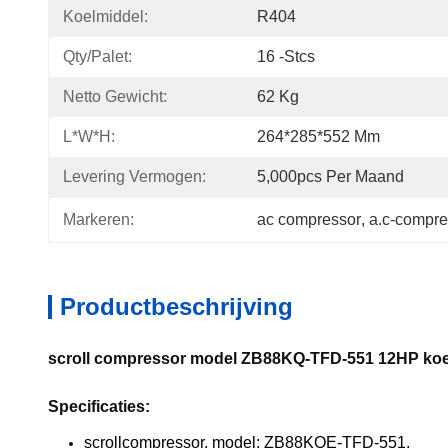
Koelmiddel:
R404
Qty/palet:
16 -stcs
Netto Gewicht:
62 Kg
L*w*h:
264*285*552 Mm
Levering Vermogen:
5,000pcs Per Maand
Markeren:
ac compressor
, 
a.c-compre
Productbeschrijving
scroll compressor model ZB88KQ-TFD-551 12HP ko
Specificaties:
scrollcompressor, model: ZB88KQE-TFD-551.