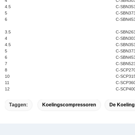
4
C-SBN30
4.5
C-SBN35
5
C-SBN37
6
C-SBN45
3.5
C-SBN26
4
C-SBN30
4.5
C-SBN35
5
C-SBN37
6
C-SBN45
7
C-SBN52
8
C-SCP27
10
C-SCP31
11
C-SCP36
12
C-SCP40
Taggen:
Koelingscompressoren
De Koelin