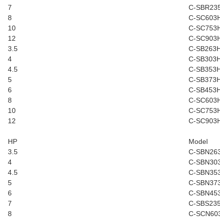
7
C-SBR23
8
C-SC603
10
C-SC753
12
C-SC903
3.5
C-SB263
4
C-SB303
4.5
C-SB353
5
C-SB373
6
C-SB453
8
C-SC603
10
C-SC753
12
C-SC903
HP
Model
3.5
C-SBN26
4
C-SBN30
4.5
C-SBN35
5
C-SBN37
6
C-SBN45
7
C-SBS23
8
C-SCN60