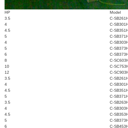
HP
Model
3.5
C-SB261
4
C-SB301
4.5
C-SB351
5
C-SB371
4
C-SB303
5
C-SB373
6
C-SB373
8
C-SC603
10
C-SC753
12
C-SC903
3.5
C-SB261
4
C-SB301
4.5
C-SB351
5
C-SB371
3.5
C-SB263
4
C-SB303
4.5
C-SB353
5
C-SB373
6
C-SB453