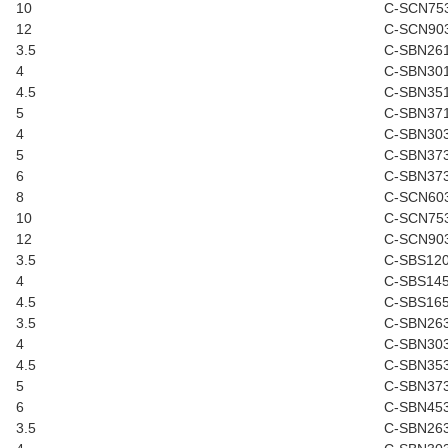
10
C-SCN75
12
C-SCN90
3.5
C-SBN26
4
C-SBN30
4.5
C-SBN35
5
C-SBN37
4
C-SBN30
5
C-SBN37
6
C-SBN37
8
C-SCN60
10
C-SCN75
12
C-SCN90
3.5
C-SBS12
4
C-SBS14
4.5
C-SBS16
3.5
C-SBN26
4
C-SBN30
4.5
C-SBN35
5
C-SBN37
6
C-SBN45
3.5
C-SBN26