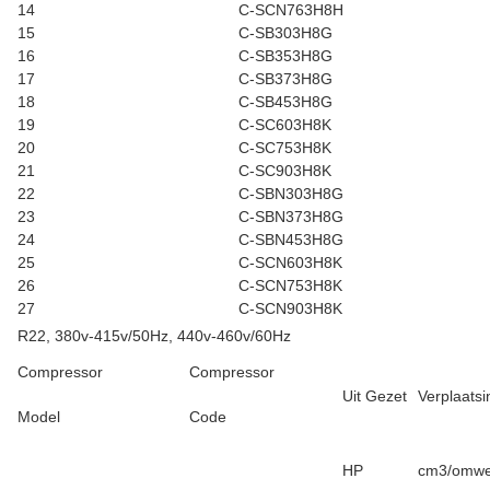
14
C-SCN763H8H
15
C-SB303H8G
16
C-SB353H8G
17
C-SB373H8G
18
C-SB453H8G
19
C-SC603H8K
20
C-SC753H8K
21
C-SC903H8K
22
C-SBN303H8G
23
C-SBN373H8G
24
C-SBN453H8G
25
C-SCN603H8K
26
C-SCN753H8K
27
C-SCN903H8K
R22, 380v-415v/50Hz, 440v-460v/60Hz
Compressor
Compressor
Uit Gezet
Verplaatsi
Model
Code
HP
cm3/omwe