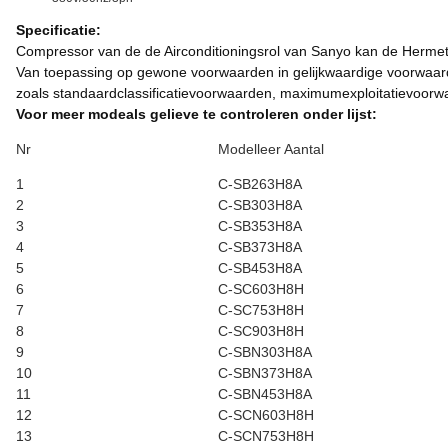
Specificatie:
Compressor van de de Airconditioningsrol van Sanyo kan de Herme
Van toepassing op gewone voorwaarden in gelijkwaardige voorwaar
zoals standaardclassificatievoorwaarden, maximumexploitatievoorw
Voor meer modeals gelieve te controleren onder lijst:
Nr
Modelleer Aantal
1
C-SB263H8A
2
C-SB303H8A
3
C-SB353H8A
4
C-SB373H8A
5
C-SB453H8A
6
C-SC603H8H
7
C-SC753H8H
8
C-SC903H8H
9
C-SBN303H8A
10
C-SBN373H8A
11
C-SBN453H8A
12
C-SCN603H8H
13
C-SCN753H8H