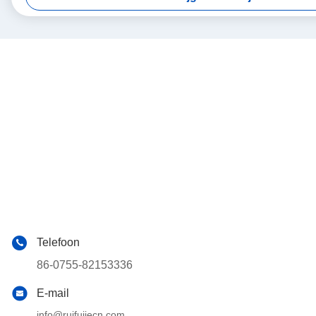
Telefoon
86-0755-82153336
E-mail
info@ruifujiecn.com