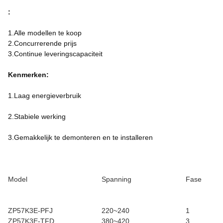
:
1.Alle modellen te koop
2.Concurrerende prijs
3.Continue leveringscapaciteit
Kenmerken:
1.Laag energieverbruik
2.Stabiele werking
3.Gemakkelijk te demonteren en te installeren
Model
Spanning
Fase
ZP57K3E-PFJ
220~240
1
ZP57K3E-TFD
380~420
3