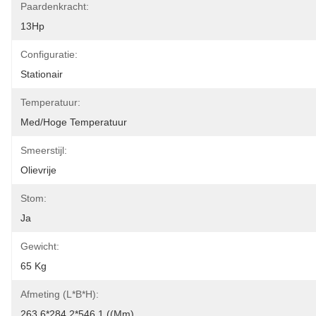
Paardenkracht:
13Hp
Configuratie:
Stationair
Temperatuur:
Med/hoge Temperatuur
Smeerstijl:
Olievrije
Stom:
Ja
Gewicht:
65 Kg
Afmeting (l*b*h):
263.6*284.2*546.1 ((mm)