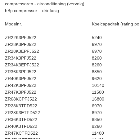
compressoren - airconditioning (vervolg)
hBp compressor – driefasig
Modelnr.
Koelcapaciteit (rating po
ZR22K3PFJ522
5240
ZR28K3PFJ522
6970
ZR28K3EPFJ522
6970
ZR34K3PFJ522
8260
ZR34K3EPFJ522
8260
ZR36K3PFJ522
8850
ZR40K3PFJ522
9620
ZR42K3PFJ522
10140
ZR47K3PFJ522
11500
ZR68KCPFJ522
16800
ZR28K3TFD522
6970
ZR28K3ETFD522
6970
ZR36K3TFD522
8850
ZR40K3TFD522
9260
ZR47KCTFD522
11400