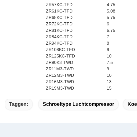
ZR57KC-TFD
4.75
ZR61KC-TFD
5.08
ZR68KC-TFD
5.75
ZR72KC-TFD
6
ZR81KC-TFD
6.75
ZR84KC-TFD
7
ZR94KC-TFD
8
ZR108KC-TFD
9
ZR125KC-TFD
10
ZR90K3-TWD
7.5
ZR11M3-TWD
9
ZR12M3-TWD
10
ZR16M3-TWD
13
ZR19M3-TWD
15
Taggen:
Schroeftype Luchtcompressor
Koe