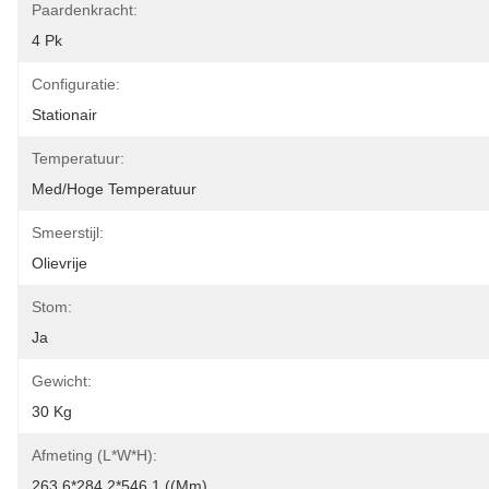
Paardenkracht:
4 Pk
Configuratie:
Stationair
Temperatuur:
Med/hoge Temperatuur
Smeerstijl:
Olievrije
Stom:
Ja
Gewicht:
30 Kg
Afmeting (L*W*H):
263.6*284.2*546.1 ((mm)