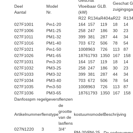
Geschat
Geschat G
Deel
Model
Vloeibaar GLB.
zuigingsga
Aantal
Nr.
(kW)
R22
R134a
R404a
R22
R13
027F1001
Pm1-20
164
157
119
18
14
027F1006
PM1-25
258
247
186
30
23
027F1011
PM1-32
399
381
287
44
34
027F1016
PM1-40
703
672
506
78
54
027F1021
Pm1-50
1008
963
726
113
87
027F1026
PM1-65
1876
1793
1350
167
158
027F1031
Pm3-20
164
157
119
18
14
027F1032
PM3-25
258
247
186
30
23
027F1033
PM3-32
399
381
287
44
34
027F1034
PM3-40
703
672
506
78
54
027F1035
Pm3-50
1008
963
726
113
87
027F1036
PM3-65
1876
1793
1350
167
158
Danfosspm regelgeversflenzen
de
grootte
Artikelnummer
flenstype
kostuumsmodel
Beschrijving
van de
lasflens
027N1220
3
3/4“
PM-20/PM-25
De codenummers