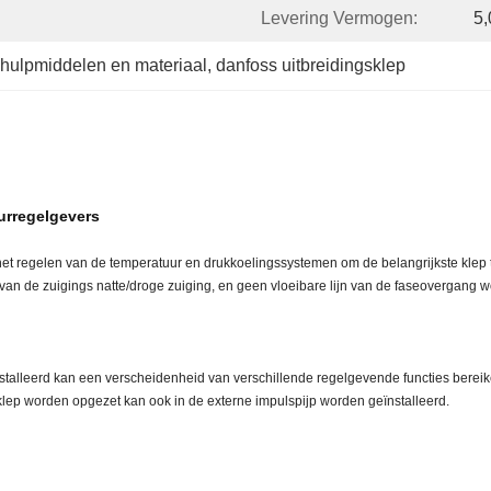
Levering Vermogen:
5
shulpmiddelen en materiaal
, 
danfoss uitbreidingsklep
urregelgevers
t regelen van de temperatuur en drukkoelingssystemen om de belangrijkste klep t
 van de zuigings natte/droge zuiging, en geen vloeibare lijn van de faseovergang w
nstalleerd kan een verscheidenheid van verschillende regelgevende functies bereik
 klep worden opgezet kan ook in de externe impulspijp worden geïnstalleerd.