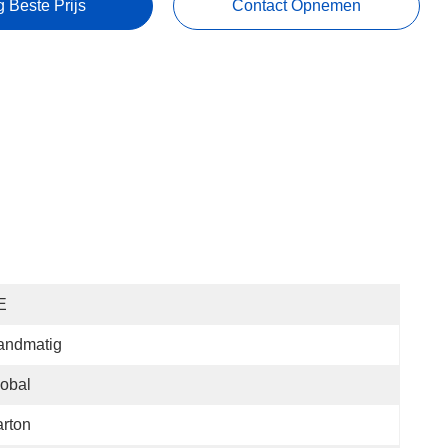
g Beste Prijs
Contact Opnemen
E
andmatig
obal
rton