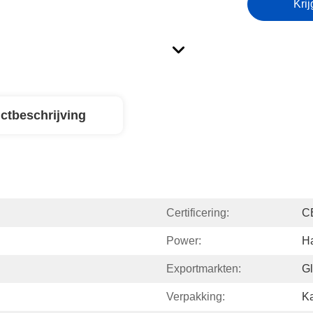
Krij
ctbeschrijving
Certificering:
C
Power:
H
Exportmarkten:
Gl
Verpakking:
Ka