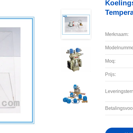
Koeling
Tempera
Merknaam:
Modelnumme
Moq:
Prijs:
Leveringsterm
Betalingsvoo