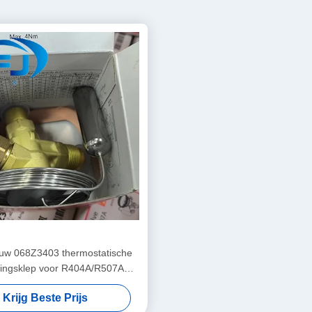
uw 068Z3403 thermostatische
idingsklep voor R404A/R507A
koelmiddelen
Krijg Beste Prijs