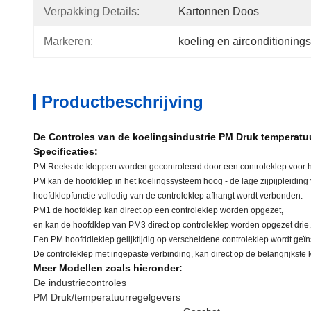
Verpakking Details:
Kartonnen Doos
Markeren:
koeling en airconditioning
Productbeschrijving
De Controles van de koelingsindustrie PM Druk temperatu
Specificaties:
PM Reeks de kleppen worden gecontroleerd door een controleklep voor he
PM kan de hoofdklep in het koelingssysteem hoog - de lage zijpijpleiding
hoofdklepfunctie volledig van de controleklep afhangt wordt verbonden.
PM1 de hoofdklep kan direct op een controleklep worden opgezet,
en kan de hoofdklep van PM3 direct op controleklep worden opgezet drie.
Een PM hoofddieklep gelijktijdig op verscheidene controleklep wordt geï
De controleklep met ingepaste verbinding, kan direct op de belangrijkste
Meer Modellen zoals hieronder:
De industriecontroles
PM Druk/temperatuurregelgevers