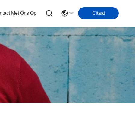
tact Met Ons Op
Citaat