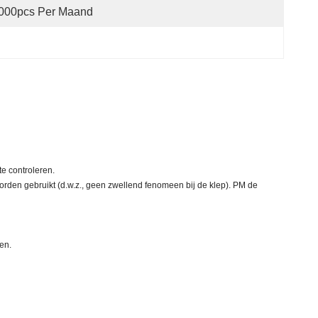
,000pcs Per Maand
e controleren.
orden gebruikt (d.w.z., geen zwellend fenomeen bij de klep). PM de
en.