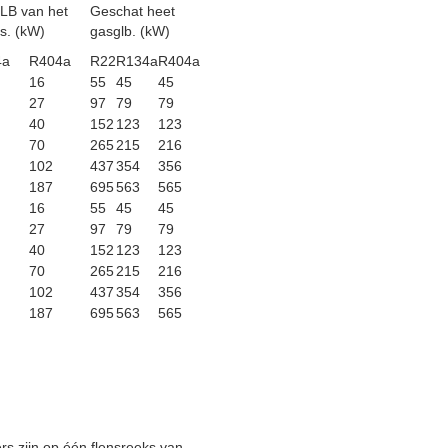
LB van het
Geschat heet
s. (kW)
gasglb. (kW)
4a
R404a
R22
R134a
R404a
16
55
45
45
27
97
79
79
40
152
123
123
70
265
215
216
102
437
354
356
187
695
563
565
16
55
45
45
27
97
79
79
40
152
123
123
70
265
215
216
102
437
354
356
187
695
563
565
 zijn op één flensreeks van