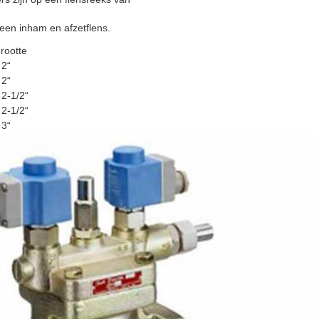
 een inham en afzetflens.
rootte
 2“
 2“
 2-1/2“
 2-1/2“
 3“