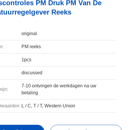
scontroles PM Druk PM Van De
tuurregelgever Reeks
original
r:
PM reeks
1pcs
discussed
7-10 ontvingen de werkdagen na uw
ijn:
betaling
rwaarden:
L / C, T / T, Western Union