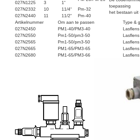
027N1225
3
1“
toepassing
027N2332
10
11/4“
Pm-32
het bestaan uit
027N2440
11
11/2“
Pm-40
Artikelnummer
Om aan te passen
Type & g
027N2450
PM1-40/PM3-40
Lasflens
027N2550
Pm1-50/pm3-50
Lasflens
027N2565
Pm1-50/pm3-50
Lasflens
027N2665
PM1-65/PM3-65
Lasflens
027N2680
PM1-65/PM3-66
Lasflens