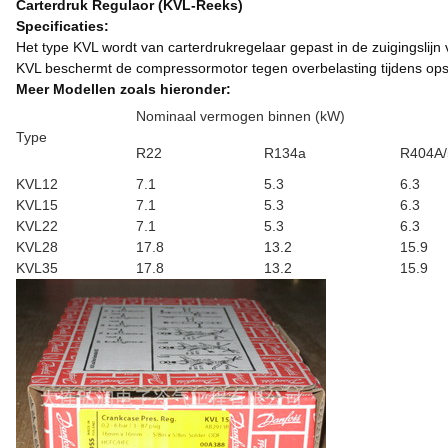
Carterdruk Regulaor (KVL-Reeks)
Specificaties:
Het type KVL wordt van carterdrukregelaar gepast in de zuigingslijn
KVL beschermt de compressormotor tegen overbelasting tijdens opst
Meer Modellen zoals hieronder:
Nominaal vermogen binnen (kW)
Type
R22
R134a
R404A/
KVL12
7.1
5.3
6.3
KVL15
7.1
5.3
6.3
KVL22
7.1
5.3
6.3
KVL28
17.8
13.2
15.9
KVL35
17.8
13.2
15.9