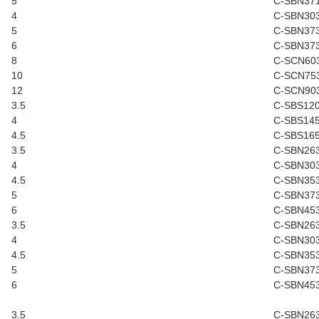
5
C-SBN37
4
C-SBN30
5
C-SBN37
6
C-SBN37
8
C-SCN60
10
C-SCN75
12
C-SCN90
3.5
C-SBS12
4
C-SBS14
4.5
C-SBS16
3.5
C-SBN26
4
C-SBN30
4.5
C-SBN35
5
C-SBN37
6
C-SBN45
3.5
C-SBN26
4
C-SBN30
4.5
C-SBN35
5
C-SBN37
6
C-SBN45
3.5
C-SBN26