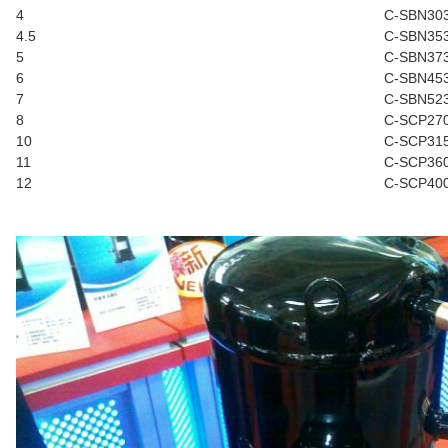
4
C-SBN30
4.5
C-SBN35
5
C-SBN37
6
C-SBN45
7
C-SBN52
8
C-SCP27
10
C-SCP31
11
C-SCP36
12
C-SCP40