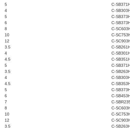
5
C-SB371
4
C-SB303
5
C-SB373
6
C-SB373
8
C-SC603
10
C-SC753
12
C-SC903
3.5
C-SB261
4
C-SB301
4.5
C-SB351
5
C-SB371
3.5
C-SB263
4
C-SB303
4.5
C-SB353
5
C-SB373
6
C-SB453
7
C-SBR23
8
C-SC603
10
C-SC753
12
C-SC903
3.5
C-SB263