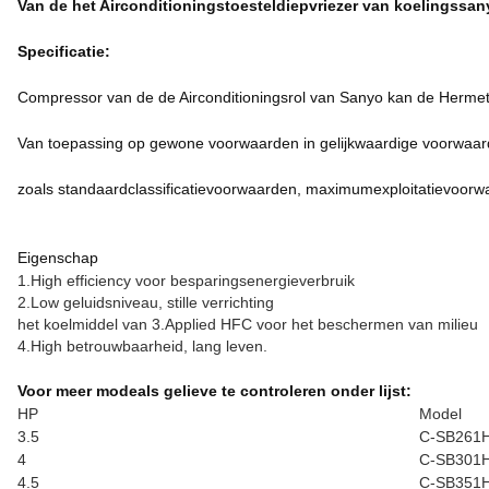
Van de het Airconditioningstoesteldiepvriezer van koelingssa
Specificatie:
Compressor van de de Airconditioningsrol van Sanyo kan de Herme
Van toepassing op gewone voorwaarden in gelijkwaardige voorwaar
zoals standaardclassificatievoorwaarden, maximumexploitatievoorw
Eigenschap
1.High efficiency voor besparingsenergieverbruik
2.Low geluidsniveau, stille verrichting
het koelmiddel van 3.Applied HFC voor het beschermen van milieu
4.High betrouwbaarheid, lang leven.
Voor meer modeals gelieve te controleren onder lijst:
HP
Model
3.5
C-SB261
4
C-SB301
4.5
C-SB351