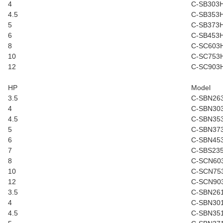
4
C-SB303
4.5
C-SB353
5
C-SB373
6
C-SB453
8
C-SC603
10
C-SC753
12
C-SC903
HP
Model
3.5
C-SBN26
4
C-SBN30
4.5
C-SBN35
5
C-SBN37
6
C-SBN45
7
C-SBS23
8
C-SCN60
10
C-SCN75
12
C-SCN90
3.5
C-SBN26
4
C-SBN30
4.5
C-SBN35