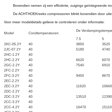
Bovendien nemen zij een efficiënte, zuigings geïntegreerde m
De ACHTHOEKreeks compressoren blinkt bovendien door uiterst
Voor meer modeldetails gelieve te controleren onder informatie:
De Verdampingstempe
Model
Condtemperaturen.
7.5
5
2KC-05.2Y
40
3850
3520
2JC-07.2Y
40
5180
4740
2HC-1.2Y
40
2HC-2.2Y
40
6620
6070
2GC-2.2Y
40
7540
6910
2FC-2.2Y
40
2FC-3.2Y
40
9450
8670
2EC-2.2Y
40
2EC-3.2Y
40
11620
10660
2DC-2.2Y
40
2DC-3.2Y
40
13510
12390
2CC-3.2Y
40
2CC-4.2Y
40
16470
15110