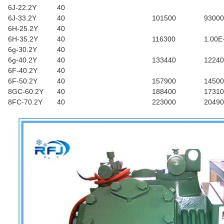
6J-22.2Y
40
6J-33.2Y
40
101500
93000
6H-25.2Y
40
6H-35.2Y
40
116300
1.00E
6g-30.2Y
40
6g-40.2Y
40
133440
12240
6F-40.2Y
40
6F-50.2Y
40
157900
14500
8GC-60.2Y
40
188400
17310
8FC-70.2Y
40
223000
20490