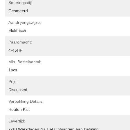
Smeringsstijl:
Gesmeerd
Aandrijvingswijze:
Elektrisch
Paardmacht:
4-45HP
Min. Bestelaantal:
1pcs
Prijs:
Discussed
Verpakking Details:
Houten Kist
Levertijd:
7-10 Werkdagen Na Het Ontvangen Van Betaling