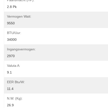
Paardmacht (HP):
2.8 Pk
Vermogen Watt:
9550
BTU/uur:
34000
Ingangsvermogen:
2970
Valuta A:
9.1
EER Btu/w:
11.4
N.W. (kg):
26.9