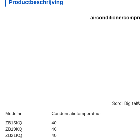
Productbeschrijving
airconditionercompr
Scroll Digita
Modelnr.
Condensatietemperatuur
ZB15KQ
40
ZB19KQ
40
ZB21KQ
40