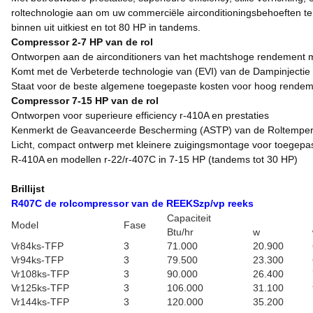
roltechnologie aan om uw commerciële airconditioningsbehoeften te
binnen uit uitkiest en tot 80 HP in tandems.
Compressor 2-7 HP van de rol
Ontworpen aan de airconditioners van het machtshoge rendement met
Komt met de Verbeterde technologie van (EVI) van de Dampinjectie 
Staat voor de beste algemene toegepaste kosten voor hoog rende
Compressor 7-15 HP van de rol
Ontworpen voor superieure efficiency r-410A en prestaties
Kenmerkt de Geavanceerde Bescherming (ASTP) van de Roltemperat
Licht, compact ontwerp met kleinere zuigingsmontage voor toegepa
R-410A en modellen r-22/r-407C in 7-15 HP (tandems tot 30 HP)
Brillijst
R407C de rolcompressor van de REEKSzp/vp reeks
Capaciteit
Model
Fase
Btu/hr
w
Vr84ks-TFP
3
71.000
20.900
Vr94ks-TFP
3
79.500
23.300
Vr108ks-TFP
3
90.000
26.400
Vr125ks-TFP
3
106.000
31.100
Vr144ks-TFP
3
120.000
35.200