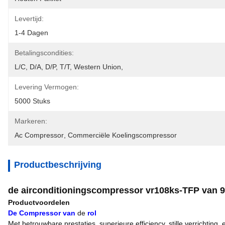
Levertijd:
1-4 Dagen
Betalingscondities:
L/C, D/A, D/P, T/T, Western Union, 
Levering Vermogen:
5000 Stuks
Markeren:
Ac Compressor
, 
Commerciële Koelingscompressor
Productbeschrijving
de airconditioningscompressor vr108ks-TFP van
Productvoordelen
De Compressor van
de
rol
Met betrouwbare prestaties, superieure efficiency, stille verrich