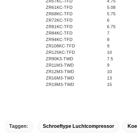
ZR57KC-TFD
4.75
ZR61KC-TFD
5.08
ZR68KC-TFD
5.75
ZR72KC-TFD
6
ZR81KC-TFD
6.75
ZR84KC-TFD
7
ZR94KC-TFD
8
ZR108KC-TFD
9
ZR125KC-TFD
10
ZR90K3-TWD
7.5
ZR11M3-TWD
9
ZR12M3-TWD
10
ZR16M3-TWD
13
ZR19M3-TWD
15
Taggen:
Schroeftype Luchtcompressor
Koe