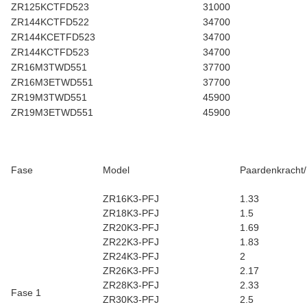
ZR125KCTFD523
31000
ZR144KCTFD522
34700
ZR144KCETFD523
34700
ZR144KCTFD523
34700
ZR16M3TWD551
37700
ZR16M3ETWD551
37700
ZR19M3TWD551
45900
ZR19M3ETWD551
45900
Fase
Model
Paardenkracht
ZR16K3-PFJ
1.33
ZR18K3-PFJ
1.5
ZR20K3-PFJ
1.69
ZR22K3-PFJ
1.83
ZR24K3-PFJ
2
ZR26K3-PFJ
2.17
ZR28K3-PFJ
2.33
Fase 1
ZR30K3-PFJ
2.5