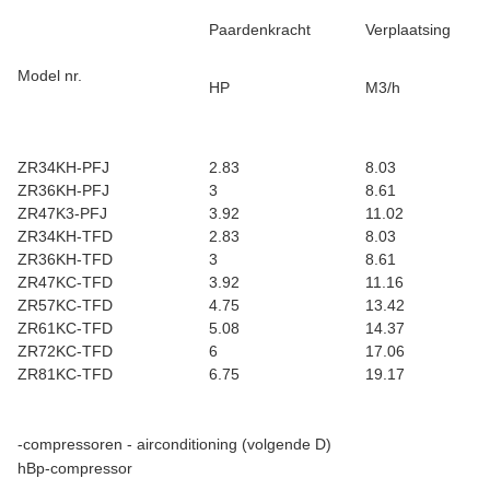
Paardenkracht
Verplaatsing
Model nr.
HP
M3/h
ZR34KH-PFJ
2.83
8.03
ZR36KH-PFJ
3
8.61
ZR47K3-PFJ
3.92
11.02
ZR34KH-TFD
2.83
8.03
ZR36KH-TFD
3
8.61
ZR47KC-TFD
3.92
11.16
ZR57KC-TFD
4.75
13.42
ZR61KC-TFD
5.08
14.37
ZR72KC-TFD
6
17.06
ZR81KC-TFD
6.75
19.17
-compressoren - airconditioning (volgende D)
hBp-compressor