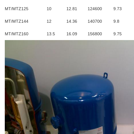
MT/MTZ125
10
12.81
124600
9.73
MT/MTZ144
12
14.36
140700
9.8
MT/MTZ160
13.5
16.09
156800
9.75