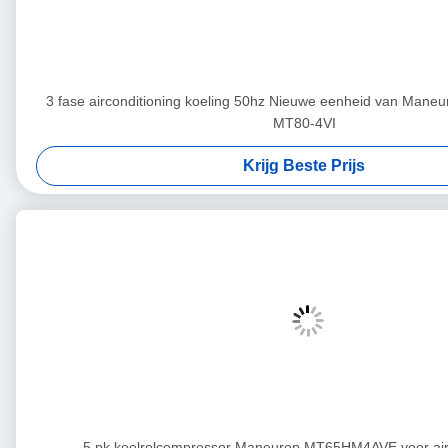
3 fase airconditioning koeling 50hz Nieuwe eenheid van Ma
MT80-4VI
Krijg Beste Prijs
5 pk koelrolcompressor Maneurop MT65HM4AVE voor airc