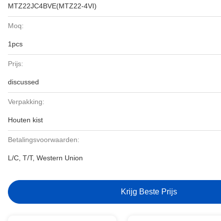
MTZ22JC4BVE(MTZ22-4VI)
Moq:
1pcs
Prijs:
discussed
Verpakking:
Houten kist
Betalingsvoorwaarden:
L/C, T/T, Western Union
Krijg Beste Prijs