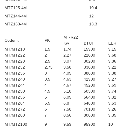
MTZ125-4VI
10.4
MTZ144-4VI
12
MTZ160-4VI
13.3
MT-R22
Codenr.
PK
Kw
BTUH
EER
MT/MTZ18
1.5
1,74
15900
9.15
MT/MTZ22
2
2.27
22000
9.68
MT/MTZ28
2.5
3.07
30200
9.86
MT/MTZ32
2,75
3.58
33000
9.22
MT/MTZ36
3
4.05
38000
9.38
MT/MTZ40
3.5
4.63
42900
9.27
MT/MTZ44
4
4.67
45200
9.69
MT/MTZ50
4.5
5.18
50500
9.74
MT/MTZ56
5
6.05
56400
9.32
MT/MTZ64
5.5
6.8
64800
9.53
MT/MTZ72
6
7.58
70100
9.26
MT/MTZ80
7
8.56
80000
9.35
MT/MTZ100
9
9.59
95900
10