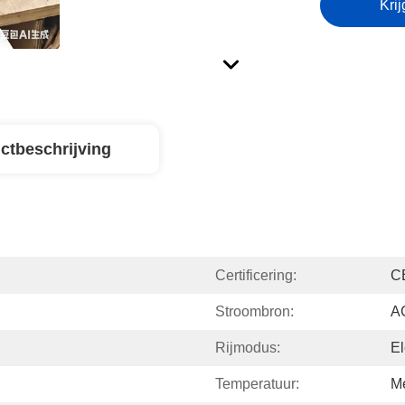
Krij
ctbeschrijving
Certificering:
C
Stroombron:
AC
Rijmodus:
El
Temperatuur:
M