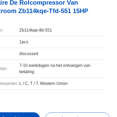
aire De Rolcompressor Van
troom Zb114kqe-Tfd-551 15HP
r:
Zb114kqe-tfd-551
1pcs
discussed
7-10 werkdagen na het ontvangen van
ijn:
betaling
rwaarden:
L / C, T / T, Western Union