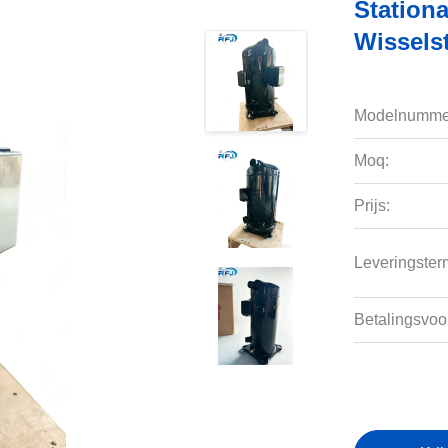
Station
Wissels
Modelnumme
Moq:
Prijs:
Leveringsterm
Betalingsvoo