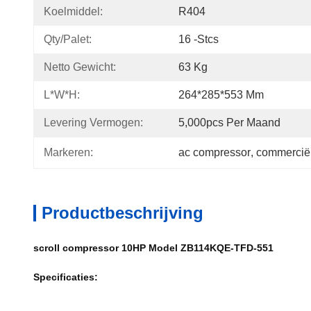
Koelmiddel:
R404
Qty/palet:
16 -stcs
Netto Gewicht:
63 Kg
L*w*h:
264*285*553 Mm
Levering Vermogen:
5,000pcs Per Maand
Markeren:
ac compressor
, 
commercië
Productbeschrijving
scroll compressor 10HP Model ZB114KQE-TFD-551
Specificaties: