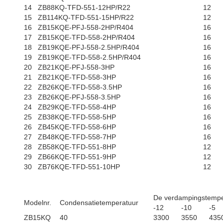
14
ZB88KQ-TFD-551-12HP/R22
12
15
ZB114KQ-TFD-551-15HP/R22
12
16
ZB15KQE-PFJ-558-2HP/R404
16
17
ZB15KQE-TFD-558-2HP/R404
16
18
ZB19KQE-PFJ-558-2.5HP/R404
16
19
ZB19KQE-TFD-558-2.5HP/R404
16
20
ZB21KQE-PFJ-558-3HP
16
21
ZB21KQE-TFD-558-3HP
16
22
ZB26KQE-TFD-558-3.5HP
16
23
ZB26KQE-PFJ-558-3.5HP
16
24
ZB29KQE-TFD-558-4HP
16
25
ZB38KQE-TFD-558-5HP
16
26
ZB45KQE-TFD-558-6HP
16
27
ZB48KQE-TFD-558-7HP
16
28
ZB58KQE-TFD-551-8HP
12
29
ZB66KQE-TFD-551-9HP
12
30
ZB76KQE-TFD-551-10HP
12
De verdampingstempe
Modelnr.
Condensatietemperatuur
-12
-10
-5
ZB15KQ
40
3300
3550
435