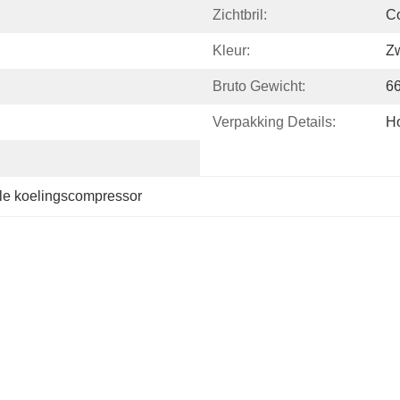
Zichtbril:
Co
Kleur:
Zw
Bruto Gewicht:
6
Verpakking Details:
Ho
le koelingscompressor