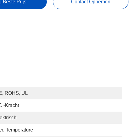
g Beste Prijs
Contact Opnemen
E, ROHS, UL
 -kracht
ektrisch
ed Temperature