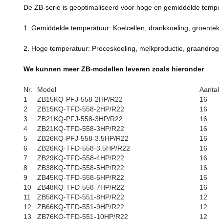
De ZB-serie is geoptimaliseerd voor hoge en gemiddelde tempe
1. Gemiddelde temperatuur: Koelcellen, drankkoeling, groentekoe
2. Hoge temperatuur: Proceskoeling, melkproductie, graandro
We kunnen meer ZB-modellen leveren zoals hieronder
Nr.
Model
Aantal
1
ZB15KQ-PFJ-558-2HP/R22
16
2
ZB15KQ-TFD-558-2HP/R22
16
3
ZB21KQ-PFJ-558-3HP/R22
16
4
ZB21KQ-TFD-558-3HP/R22
16
5
ZB26KQ-PFJ-558-3.5HP/R22
16
6
ZB26KQ-TFD-558-3.5HP/R22
16
7
ZB29KQ-TFD-558-4HP/R22
16
8
ZB38KQ-TFD-558-5HP/R22
16
9
ZB45KQ-TFD-558-6HP/R22
16
10
ZB48KQ-TFD-558-7HP/R22
16
11
ZB58KQ-TFD-551-8HP/R22
12
12
ZB66KQ-TFD-551-9HP/R22
12
13
ZB76KQ-TFD-551-10HP/R22
12