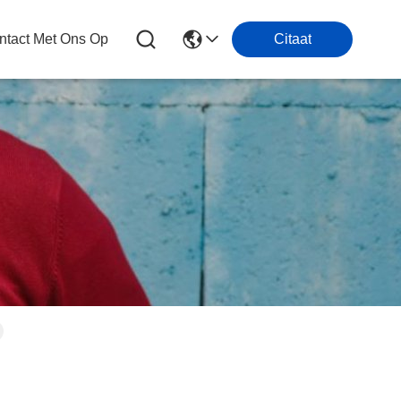
tact Met Ons Op
Citaat