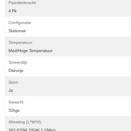
Paardenkracht:
4 Pk
Configuratie:
Stationair
Temperatuur:
Med/hoge Temperatuur
Smeerstijl:
Olievrije
Stom:
Ja
Gewicht:
32kgs
Afmeting (L*W*H):
263.6*284.2*546.1 ((mm)