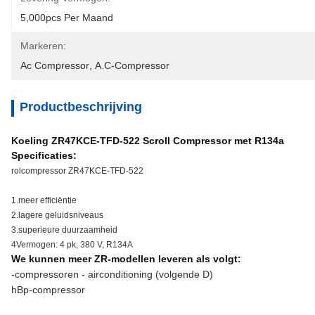
5,000pcs Per Maand
Markeren:
Ac Compressor
, 
A.c-Compressor
Productbeschrijving
Koeling ZR47KCE-TFD-522 Scroll Compressor met R134a
Specificaties:
rolcompressor ZR47KCE-TFD-522
1.meer efficiëntie
2.lagere geluidsniveaus
3.superieure duurzaamheid
4Vermogen: 4 pk, 380 V, R134A
We kunnen meer ZR-modellen leveren als volgt:
-compressoren - airconditioning (volgende D)
hBp-compressor