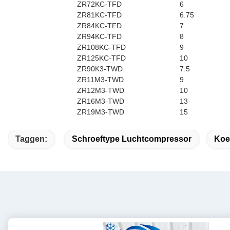
ZR72KC-TFD
6
ZR81KC-TFD
6.75
ZR84KC-TFD
7
ZR94KC-TFD
8
ZR108KC-TFD
9
ZR125KC-TFD
10
ZR90K3-TWD
7.5
ZR11M3-TWD
9
ZR12M3-TWD
10
ZR16M3-TWD
13
ZR19M3-TWD
15
Taggen:
Schroeftype Luchtcompressor
Koe