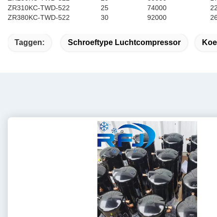
ZR310KC-TWD-522
25
74000
2
ZR380KC-TWD-522
30
92000
26
Taggen:
Schroeftype Luchtcompressor
Koe