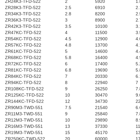
ZR24K3-TFD-522
2
5920
1.
ZR28K3-TFD-522
2.5
6910
2.
ZR34K3-TFD-522
2.8
8200
2.
ZR36K3-TFD-522
3
8900
2.
ZR42K3-TFD-522
3.5
10100
3.
ZR47KC-TFD-522
4
11500
3.
ZR54KC-TFD-522
4.5
12900
4.
ZR57KC-TFD-522
4.8
13700
4.
ZR61KC-TFD-522
5
14600
4.
ZR68KC-TFD-522
5.8
16400
4.
ZR72KC-TFD-522
6
17400
5.
ZR81KC-TFD-522
6.8
19690
5.
ZR84KC-TFD-522
7
20330
6.
ZR94KC-TFD-522
8
22940
7
ZR108KC-TFD-522
9
26250
7.
ZR125KC-TFD-522
10
30470
9.
ZR144KC-TFD-522
12
34730
22
ZR90M3-TWD-551
7.5
21540
6.
ZR11M3-TWD-551
9
25840
7.
ZR12M3-TWD-551
10
29890
8.
ZR16M3-TWD-551
13
37330
11
ZR19M3-TWD-551
15
45170
13
ZR250KC-TWD-522
20
60000
17