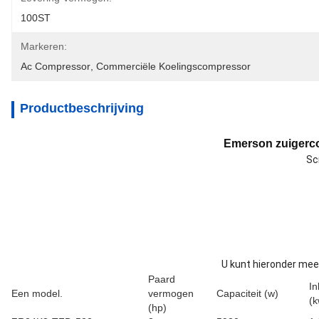
100ST
Markeren:
Ac Compressor
, 
Commerciële Koelingscompressor
Productbeschrijving
Emerson zuigerc
Sc
U kunt hieronder mee
Paard
I
Een model.
vermogen
Capaciteit (w)
(k
(hp)