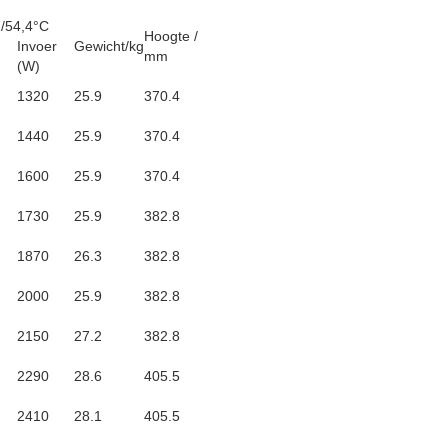
2/54,4°C
Hoogte /
g
Invoer
Gewicht/kg
mm
(W)
1320
25.9
370.4
1440
25.9
370.4
1600
25.9
370.4
1730
25.9
382.8
1870
26.3
382.8
2000
25.9
382.8
2150
27.2
382.8
2290
28.6
405.5
2410
28.1
405.5