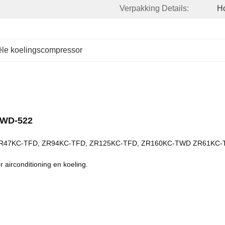
Verpakking Details:
Ho
le koelingscompressor
TWD-522
ZR47KC-TFD, ZR94KC-TFD, ZR125KC-TFD, ZR160KC-TWD ZR61KC-T
 airconditioning en koeling.