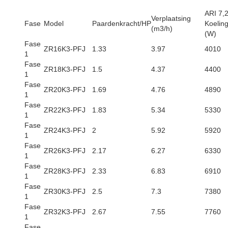
ARI 7,
Verplaatsing
Fase
Model
Paardenkracht/HP
Koelin
(m3/h)
(W)
Fase
ZR16K3-PFJ
1.33
3.97
4010
1
Fase
ZR18K3-PFJ
1.5
4.37
4400
1
Fase
ZR20K3-PFJ
1.69
4.76
4890
1
Fase
ZR22K3-PFJ
1.83
5.34
5330
1
Fase
ZR24K3-PFJ
2
5.92
5920
1
Fase
ZR26K3-PFJ
2.17
6.27
6330
1
Fase
ZR28K3-PFJ
2.33
6.83
6910
1
Fase
ZR30K3-PFJ
2.5
7.3
7380
1
Fase
ZR32K3-PFJ
2.67
7.55
7760
1
Fase