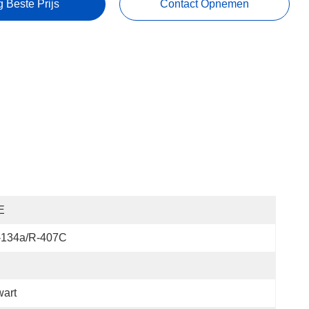
g Beste Prijs
Contact Opnemen
E
-134a/R-407C
art