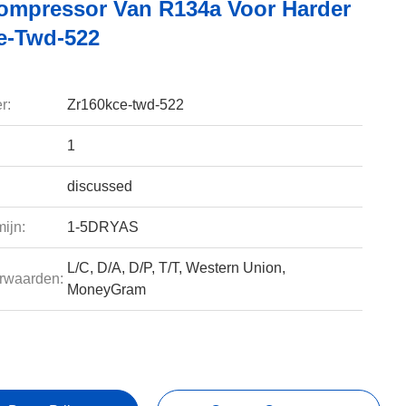
ompressor Van R134a Voor Harder
e-Twd-522
r:
Zr160kce-twd-522
1
discussed
ijn:
1-5DRYAS
L/C, D/A, D/P, T/T, Western Union,
rwaarden:
MoneyGram