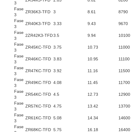
ZR34K3-TFD
2.83
8.02
8200
3
Fase
ZR36K3-TFD
3
8.61
8790
3
Fase
ZR40K3-TFD
3.33
9.43
9670
3
Fase
2ZR42K3-TFD
3.5
9.94
10100
3
Fase
ZR45KC-TFD
3.75
10.73
11000
3
Fase
ZR46KC-TFD
3.83
10.95
11100
3
Fase
ZR47KC-TFD
3.92
11.16
11500
3
Fase
ZR49KC-TFD
4.08
11.45
11700
3
Fase
ZR54KC-TFD
4.5
12.73
12900
3
Fase
ZR57KC-TFD
4.75
13.42
13700
3
Fase
ZR61KC-TFD
5.08
14.34
14600
3
Fase
ZR68KC-TFD
5.75
16.18
16400