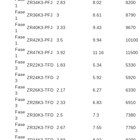
ZR34K3-PFJ
2.83
8.02
8200
1
Fase
ZR36K3-PFJ
3
8.61
8790
1
Fase
ZR40K3-PFJ
3.33
9.43
9670
1
Fase
ZR42K3-PFJ
3.5
9.94
10100
1
Fase
ZR47K3-PFJ
3.92
11.16
11500
1
Fase
ZR22K3-TFD
1.83
5.34
5330
3
Fase
ZR24K3-TFD
2
5.92
5920
3
Fase
ZR26K3-TFD
2.17
6.27
6330
3
Fase
ZR28K3-TFD
2.33
6.83
6910
3
Fase
ZR30K3-TFD
2.5
7.3
7380
3
Fase
ZR32K3-TFD
2.67
7.55
7760
3
Fase