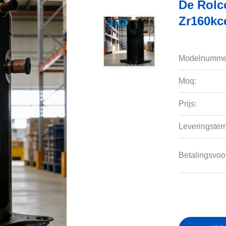
De Rolc
Zr160kc
Modelnumme
Moq:
Prijs:
Leveringsterm
Betalingsvoo