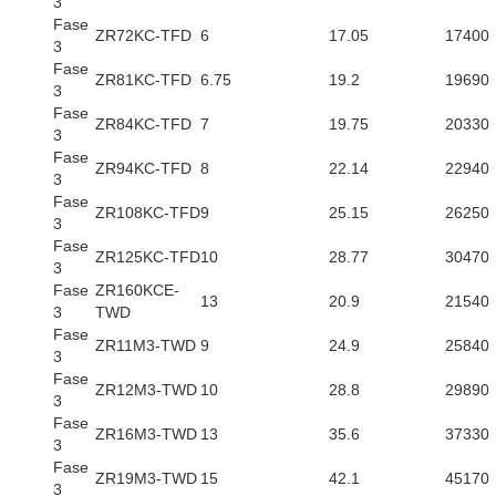
3
Fase
ZR72KC-TFD
6
17.05
17400
3
Fase
ZR81KC-TFD
6.75
19.2
19690
3
Fase
ZR84KC-TFD
7
19.75
20330
3
Fase
ZR94KC-TFD
8
22.14
22940
3
Fase
ZR108KC-TFD
9
25.15
26250
3
Fase
ZR125KC-TFD
10
28.77
30470
3
Fase
ZR160KCE-
13
20.9
21540
3
TWD
Fase
ZR11M3-TWD
9
24.9
25840
3
Fase
ZR12M3-TWD
10
28.8
29890
3
Fase
ZR16M3-TWD
13
35.6
37330
3
Fase
ZR19M3-TWD
15
42.1
45170
3