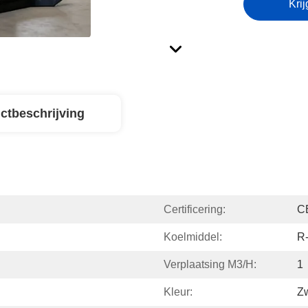
Krij
ctbeschrijving
Certificering:
C
Koelmiddel:
R
Verplaatsing M3/h:
1
Kleur:
Zw